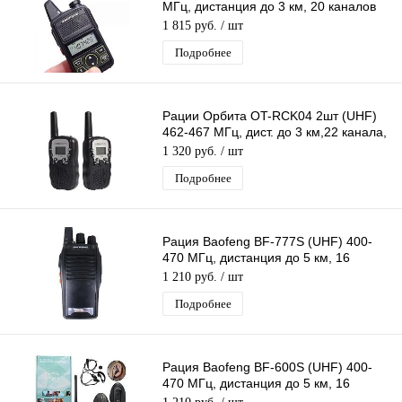
МГц, дистанция до 3 км, 20 каналов
Поддержка CTCSS/DCS кодов
1 815 руб.
/ шт
Подробнее
Рации Орбита OT-RCK04 2шт (UHF)
462-467 МГц, дист. до 3 км,22 канала,
дисплей, фонарик, автосканиров
1 320 руб.
/ шт
Подробнее
Рация Baofeng BF-777S (UHF) 400-
470 МГц, дистанция до 5 км, 16
каналов, таймер, фонарик
1 210 руб.
/ шт
Подробнее
Рация Baofeng BF-600S (UHF) 400-
470 МГц, дистанция до 5 км, 16
каналов, таймер, фонарик