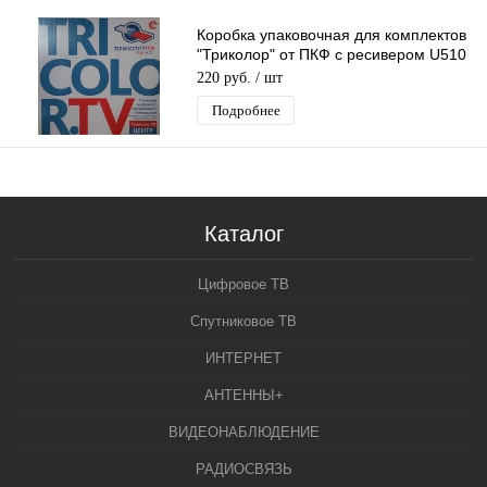
Коробка упаковочная для комплектов
"Триколор" от ПКФ с ресивером U510
Европа без картонных прокладок
220 руб.
/ шт
Подробнее
Каталог
Цифровое ТВ
Спутниковое ТВ
ИНТЕРНЕТ
АНТЕННЫ+
ВИДЕОНАБЛЮДЕНИЕ
РАДИОСВЯЗЬ