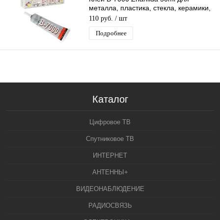
металла, пластика, стекла, керамики,
дерева, кожи, резины
110 руб.
/ шт
Подробнее
Каталог
Цифровое ТВ
Спутниковое ТВ
ИНТЕРНЕТ
АНТЕННЫ+
ВИДЕОНАБЛЮДЕНИЕ
РАДИОСВЯЗЬ