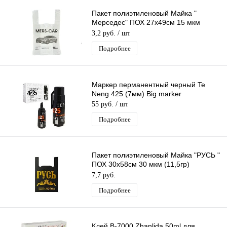
Пакет полиэтиленовый Майка "
Мерседес" ПОХ 27х49см 15 мкм
(10гр) /100шт/1000 шт*меш
3,2 руб.
/ шт
Подробнее
Маркер перманентный черный Te
Neng 425 (7мм) Big marker
55 руб.
/ шт
Подробнее
Пакет полиэтиленовый Майка "РУСЬ "
ПОХ 30х58см 30 мкм (11,5гр)
/50шт/750 шт*меш, 1ШТ.
7,7 руб.
Подробнее
Клей B-7000 Zhanlida 50ml для