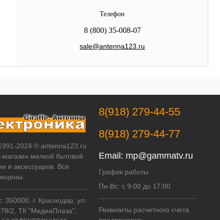
Телефон
8 (800) 35-008-07
sale@antenna123.ru
8(918) 279-44-55
8(918) 279-44-77
 1991-2024 © antenna123.ru
Email:
mp@gammatv.ru
т-магазин мелкой бытовой
ки и аксессуаров. Все
График работы
щищены.
Пн-Вс: с 9:00 до 17:00
 350000, г. Краснодар, ул.
Реквизиты расчетного счета
178/2, ТК "МедиаПлаза",