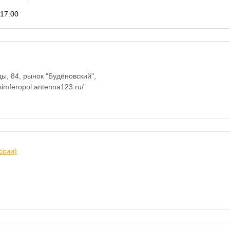
 17:00
ы, 84, рынок "Будёновский",
imferopol.antenna123.ru/
ссии)