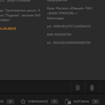
предприятия:
№13 "ЭЛЕКТРОНИКА"
Банк: Филиал «Южный» ПАО
ар, Тургеневское шоссе, 4,
«БАНК УРАЛСИБ» г.
ок "Подкова", магазин №5
Краснодар
НИКА"
р/с: 40802810757110006476.
ь на карте
БИК 040349700.
к/с: 30101810400000000700.
ИЕ
0
ИЗБРАННОЕ
0
КОРЗИНА
0