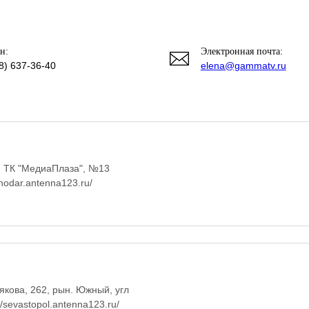
н:
Электронная почта:
8) 637-36-40
elena@gammatv.ru
0, ТК "МедиаПлаза", №13
snodar.antenna123.ru/
рякова, 262, рын. Южный, угл
//sevastopol.antenna123.ru/