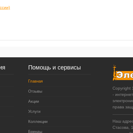
ссии)
ия
Помощь и сервисы
Главная
Copyright
Отзывы
- интерне
электрони
Акции
права за
Услуги
Наш адрес:
Коллекции
Стасова, 
Бренды