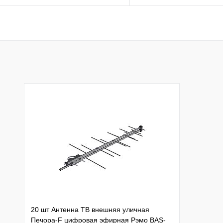
Подписаться
Подписатьс
Купить в 1 клик
К сравнению
Купить в 1 клик
К с
В избранное
Под заказ
В избранное
Нед
20 шт Антенна ТВ внешняя уличная
Печора-F цифровая эфирная Рэмо BAS-