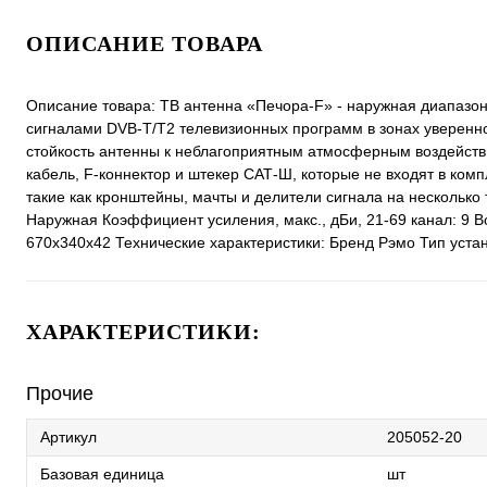
ОПИСАНИЕ ТОВАРА
Описание товара: ТВ антенна «Печора-F» - наружная диапазо
сигналами DVB-T/T2 телевизионных программ в зонах уверенно
стойкость антенны к неблагоприятным атмосферным воздейств
кабель, F-коннектор и штекер САТ-Ш, которые не входят в ком
такие как кронштейны, мачты и делители сигнала на нескольк
Наружная Коэффициент усиления, макс., дБи, 21-69 канал: 9 Во
670х340х42 Технические характеристики: Бренд Рэмо Тип уста
ХАРАКТЕРИСТИКИ:
Прочие
Артикул
205052-20
Базовая единица
шт