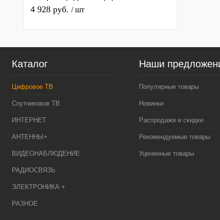
1111-Р упаковка 20 шт
4 928 руб.
/ шт
Каталог
Наши предложен
Цифровое ТВ
Популярные товары
Спутниковое ТВ
Новинки
ИНТЕРНЕТ
Распродажи и скидки
АНТЕННЫ+
Рекомендуемые товары
ВИДЕОНАБЛЮДЕНИЕ
Уцененные товары
РАДИОСВЯЗЬ
ЭЛЕКТРОНИКА +
РАЗНОЕ