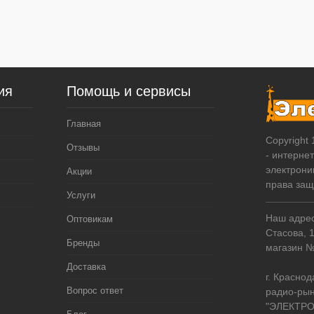
ия
Помощь и сервисы
Главная
Copyright
Отзывы
- интерне
электрони
Акции
права за
Услуги
Наш адрес:
Оптовикам
Стасова, 
Бренды
магазин 
Доставка
г. Краснод
Вопрос ответ
радио-рын
"ЭЛЕКТРО