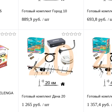
5
Готовый комплект Город 10
Готовый компл
889,9 руб.
693,8 руб.
/ шт
/ 
я
Подписаться
П
равнению
Купить в 1 клик
К сравнению
Купить в 1 
 заказ
В избранное
Под заказ
В избранное
SELENGA
Готовый комплект Дача 20
Готовый компл
в
1 265 руб.
1 357,4 руб.
/ шт