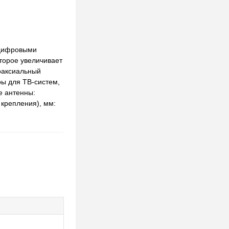
 цифровыми
торое увеличивает
оаксиальный
ры для ТВ-систем,
е антенны:
 крепления), мм: