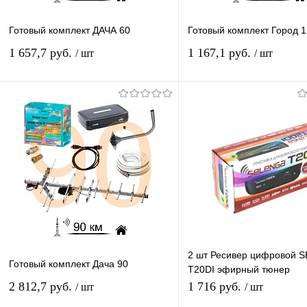
Готовый комплект ДАЧА 60
Готовый комплект Город 1
1 657,7 руб.
1 167,1 руб.
/ шт
/ шт
Подписаться
Подписатьс
Купить в 1 клик
К сравнению
Купить в 1 клик
К с
В избранное
Под заказ
В избранное
Под
2 шт Ресивер цифровой 
Готовый комплект Дача 90
T20DI эфирный тюнер
медиаплеер бесплатное т
2 812,7 руб.
1 716 руб.
/ шт
/ шт
приставка цифровая 2 шт