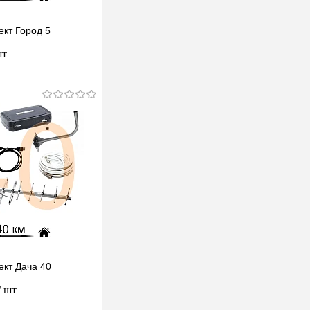
ект Город 5
шт
одписаться
клик
К сравнению
Под заказ
ект Дача 40
/ шт