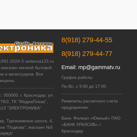
8(918) 279-44-55
8(918) 279-44-77
 1991-2024 © antenna123.ru
Email:
mp@gammatv.ru
т-магазин мелкой бытовой
ки и аксессуаров. Все
График работы
щищены.
Пн-Вс: с 9:00 до 17:00
 350000, г. Краснодар, ул.
Реквизиты расчетного счета
178/2, ТК "МедиаПлаза",
предприятия:
№13 "ЭЛЕКТРОНИКА"
Банк: Филиал «Южный» ПАО
ар, Тургеневское шоссе, 4,
«БАНК УРАЛСИБ» г.
ок "Подкова", магазин №5
Краснодар
НИКА"