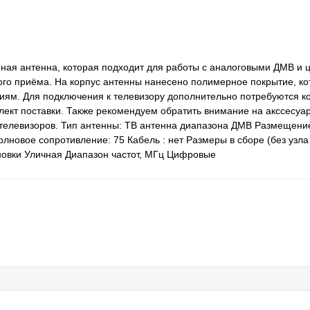
нная антенна, которая подходит для работы с аналоговыми ДМВ и
го приёма. На корпус антенны нанесено полимерное покрытие, ко
иям. Для подключения к телевизору дополнительно потребуются к
плект поставки. Также рекомендуем обратить внимание на акссесуа
о телевизоров. Тип антенны: ТВ антенна диапазона ДМВ Размещени
лновое сопротивление: 75 Кабель : нет Размеры в сборе (без узла
новки Уличная Диапазон частот, МГц Цифровые