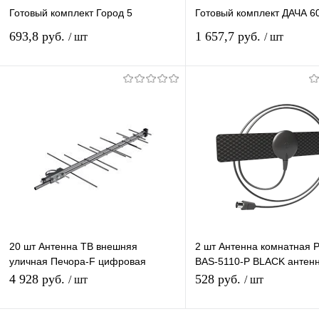
Готовый комплект Город 5
Готовый комплект ДАЧА 6
693,8 руб.
1 657,7 руб.
/ шт
/ шт
В корзину
Подписатьс
Купить в 1 клик
К сравнению
Купить в 1 клик
К с
В избранное
В наличии
В избранное
Под
20 шт Антенна ТВ внешняя
2 шт Антенна комнатная 
уличная Печора-F цифровая
BAS-5110-P BLACK антен
эфирная Рэмо BAS-1111-Р
цифровая эфирная для
4 928 руб.
528 руб.
/ шт
/ шт
упаковка 20 шт
телевидения 2 шт