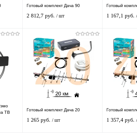
0
Готовый комплект Дача 90
Готовый компл
2 812,7 руб.
1 167,1 руб.
/ шт
я
Подписаться
П
равнению
Купить в 1 клик
К сравнению
Купить в 1 
 заказ
В избранное
Под заказ
В избранное
Рэмо
Готовый комплект Дача 20
Готовый компл
на ТВ
1 265 руб.
1 357,4 руб.
/ шт