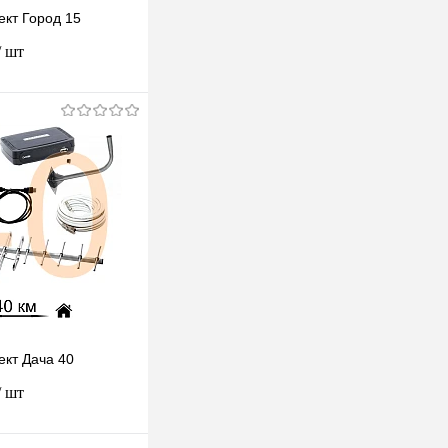
ект Город 15
/ шт
одписаться
клик
К сравнению
Под заказ
ект Дача 40
/ шт