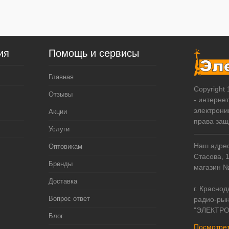
ия
Помощь и сервисы
Главная
Copyright
Отзывы
- интерне
электрони
Акции
права за
Услуги
Наш адрес:
Оптовикам
Стасова, 
Бренды
магазин 
Доставка
г. Краснод
Вопрос ответ
радио-рын
"ЭЛЕКТРО
Блог
Посмотрет