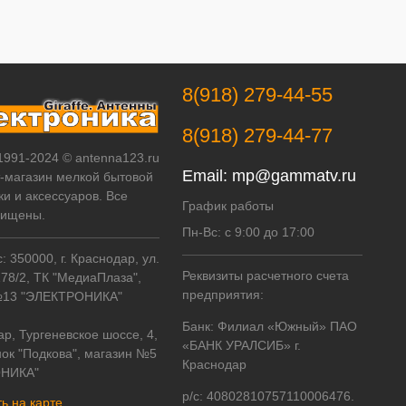
8(918) 279-44-55
8(918) 279-44-77
 1991-2024 © antenna123.ru
Email:
mp@gammatv.ru
т-магазин мелкой бытовой
ки и аксессуаров. Все
График работы
щищены.
Пн-Вс: с 9:00 до 17:00
 350000, г. Краснодар, ул.
Реквизиты расчетного счета
178/2, ТК "МедиаПлаза",
предприятия:
№13 "ЭЛЕКТРОНИКА"
Банк: Филиал «Южный» ПАО
ар, Тургеневское шоссе, 4,
«БАНК УРАЛСИБ» г.
ок "Подкова", магазин №5
Краснодар
НИКА"
р/с: 40802810757110006476.
ь на карте