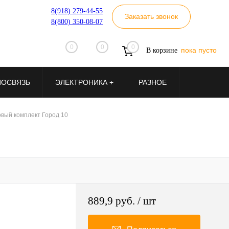
8(918) 279-44-55
Заказать звонок
8(800) 350-08-07
0
0
0
пока пусто
В корзине
ИОСВЯЗЬ
ЭЛЕКТРОНИКА +
РАЗНОЕ
овый комплект Город 10
889,9 руб.
/ шт