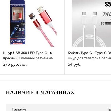
Купить в 1 клик
К сравнению
Купить в 1 клик
К с
В избранное
Под заказ
В избранное
В н
Шнур USB 360 LED Type-C 1м
Кабель Type-C - Type-C 
Красный, Сменный разъём на
шнур для телефона белый
магните 360 градусов светящийся
60W, длина 1м
275 руб.
54 руб.
/ шт
- Бегущие Огни
В корзину
В корзину
НАЛИЧИЕ В МАГАЗИНАХ
Купить в 1 клик
К сравнению
Купить в 1 клик
К с
В избранное
В наличии
В избранное
В н
Название
Г