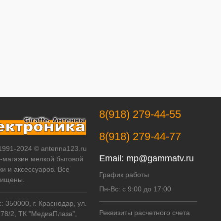
8(918) 279-44-55
8(918) 279-44-77
 1991-2024 © antenna123.ru
Email:
mp@gammatv.ru
т-магазин мелкой бытовой
ки и аксессуаров. Все
График работы
щищены.
Пн-Вс: с 9:00 до 17:00
 350000, г. Краснодар, ул.
Реквизиты расчетного счета
178/2, ТК "МедиаПлаза",