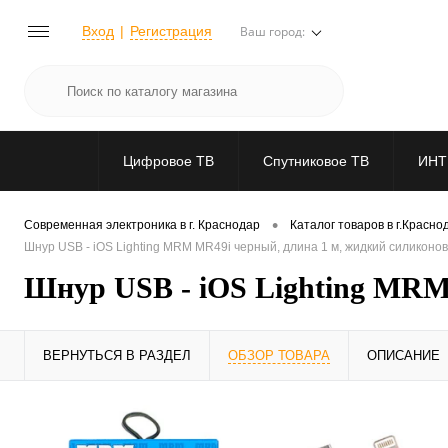
Вход
Регистрация
Ваш город:
Цифровое ТВ
Спутниковое ТВ
ИНТ
•
Современная электроника в г. Краснодар
Каталог товаров в г.Красно
Шнур USB - iOS Lighting MRM MR49i черный, длина 1 м, жидкий силиконо
Шнур USB - iOS Lighting MRM
ВЕРНУТЬСЯ В РАЗДЕЛ
ОБЗОР ТОВАРА
ОПИСАНИЕ