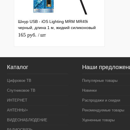
Шнур USB - iOS Lighting MRM MR49i
черный, длина 1 м, жидкий силиконовый
кабель
165 руб.
/ шт
Каталог
Наши предложен
Цифровое ТВ
Популярные товары
Спутниковое ТВ
Новинки
ИНТЕРНЕТ
Распродажи и скидки
АНТЕННЫ+
Рекомендуемые товары
ВИДЕОНАБЛЮДЕНИЕ
Уцененные товары
РАДИОСВЯЗЬ