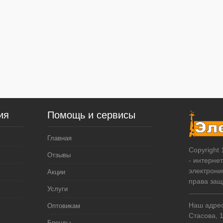
ия
Помощь и сервисы
Главная
Copyright
Отзывы
- интерне
электрони
Акции
права за
Услуги
Наш адрес:
Оптовикам
Стасова, 
Бренды