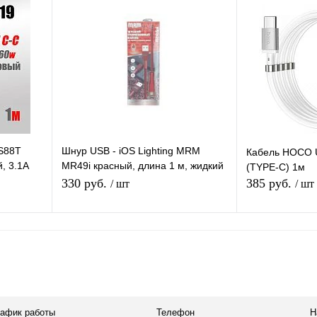
равнению
Купить в 1 клик
К сравнению
Купить в 1 
аличии
В избранное
Под заказ
В избранное
DS88T
Шнур USB - iOS Lighting MRM
Кабель HOCO 
, 3.1A
MR49i красный, длина 1 м, жидкий
(TYPE-C) 1м
силиконовый кабель
330 руб.
385 руб.
/ шт
/ шт
В корзину
равнению
Купить в 1 клик
К сравнению
Купить в 1 
аличии
В избранное
В наличии
В избранное
рафик работы
Телефон
Н