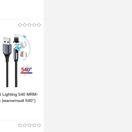
S Lighting 540 MRM-
 (магнитный 540°)
м на магните,
В корзину