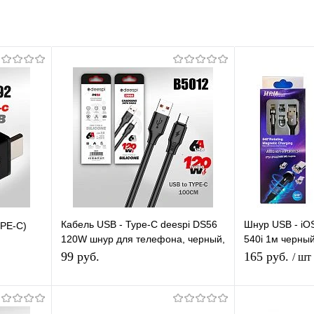
Кабель USB - Type-C deespi DS56
Шнур USB - iO
PE-C)
120W шнур для телефона, черный,
540i 1м черный
длина 1м
сменный разъе
99 руб.
165 руб.
/ шт
кабель
Подписаться