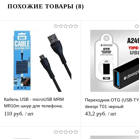
ПОХОЖИЕ ТОВАРЫ (8)
Кабель USB - microUSB MRM
Переходник OTG (USB-TY
MR10m шнур для телефона,
deespi T01 черный
черный, длина 1м
110 руб.
43,2 руб.
/ шт
/ шт
Подписаться
В корзину