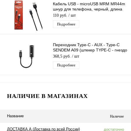
Кабель USB - microUSB MRM MR44m
шнур для телефона, черный, длина
1м
110 руб.
/ шт
Подробнее
Переходник Type-C - AUX - Type-C
SENDEM A09 (штекер TYPE-C - гнездо
3,5мм/гнездо TYPE-C) 14 см
368,5 руб.
/ шт
Подробнее
НАЛИЧИЕ В МАГАЗИНАХ
Название
Наличие
ДОСТАВКА А (Доставка по всей России)
достаточно