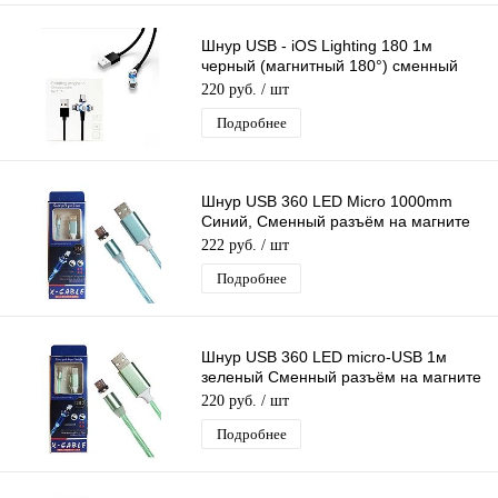
Шнур USB - iOS Lighting 180 1м
черный (магнитный 180°) сменный
разъем на магните, кабель
220 руб.
/ шт
Подробнее
Шнур USB 360 LED Micro 1000mm
Синий, Сменный разъём на магните
360 градусов светящийся Бегущие
222 руб.
/ шт
Огни
Подробнее
Шнур USB 360 LED micro-USB 1м
зеленый Сменный разъём на магните
360 градусов светящийся Бегущие
220 руб.
/ шт
Огни
Подробнее