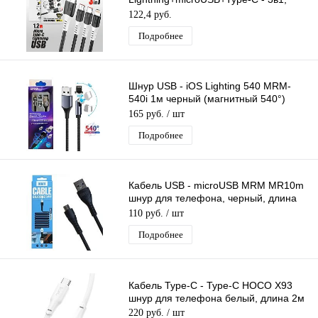
Ugetus X83 длина 1,2м
122,4 руб.
Подробнее
Шнур USB - iOS Lighting 540 MRM-
540i 1м черный (магнитный 540°)
сменный разъем на магните, кабель
165 руб.
/ шт
Подробнее
Кабель USB - microUSB MRM MR10m
шнур для телефона, черный, длина
1м
110 руб.
/ шт
Подробнее
Кабель Type-C - Type-C HOCO X93
шнур для телефона белый, длина 2м
220 руб.
/ шт