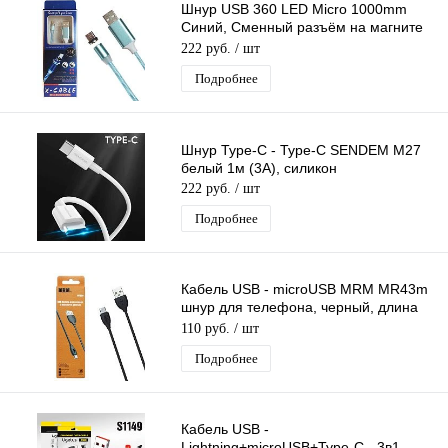
Шнур USB 360 LED Micro 1000mm
Синий, Сменный разъём на магните
360 градусов светящийся Бегущие
222 руб.
/ шт
Огни
Подробнее
Шнур Type-C - Type-C SENDEM M27
белый 1м (3А), силикон
222 руб.
/ шт
Подробнее
Кабель USB - microUSB MRM MR43m
шнур для телефона, черный, длина
1м
110 руб.
/ шт
Подробнее
Кабель USB -
Lightning+microUSB+Type-C - 3в1,