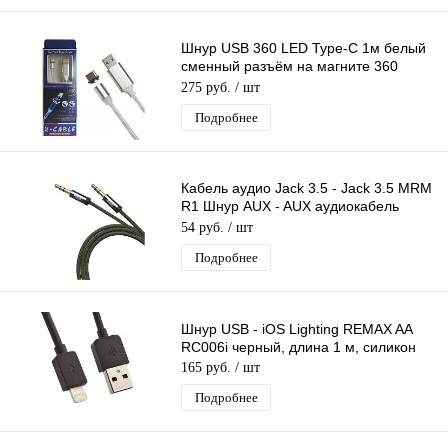
Шнур USB 360 LED Type-C 1м белый
сменный разъём на магните 360
градусов светящийся Бегущие Огни
275 руб.
/ шт
Подробнее
Кабель аудио Jack 3.5 - Jack 3.5 MRM
R1 Шнур AUX - AUX аудиокабель
серый, резиновый, длина 1 м
54 руб.
/ шт
Подробнее
Шнур USB - iOS Lighting REMAX AA
RC006i черный, длина 1 м, силикон
165 руб.
/ шт
Подробнее