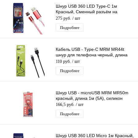
Шнур USB 360 LED Type-C 1м
Красный, Сменный разъём на
магните 360 градусов светящийся -
275 руб.
/ шт
Бегущие Огни
Подробнее
Кабель USB - Type-C MRM MR44t
шнур для телефона черный, длина
1м
110 руб.
/ шт
Подробнее
Шнур USB - microUSB MRM MR50m
красный, длина 1м (5А), силикон
166,5 руб.
/ шт
Подробнее
Шнур USB 360 LED Micro 1м Красный,