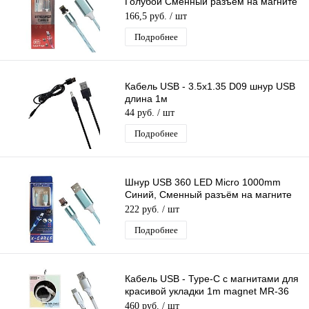
Голубой Сменный разъём на магните
360 градусов светящийся Бегущие
166,5 руб.
/ шт
Огни
Подробнее
Кабель USB - 3.5x1.35 D09 шнур USB
длина 1м
44 руб.
/ шт
Подробнее
Шнур USB 360 LED Micro 1000mm
Синий, Сменный разъём на магните
360 градусов светящийся Бегущие
222 руб.
/ шт
Огни
Подробнее
Кабель USB - Type-C с магнитами для
красивой укладки 1m magnet MR-36
White белый
460 руб.
/ шт