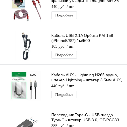
красивой укладки 1m magnet MR-36
RED красный
440 руб.
/ шт
Подробнее
Кабель USB 2.1A Орбита KM-159
(iPhone5/6/7) 1м/500
165 руб.
/ шт
Подробнее
Кабель AUX - Lightning H265 аудио,
штекер Lightning - штекер 3.5мм AUX,
(Lightning-П на AUX-П)
440 руб.
/ шт
Подробнее
Переходник Type-C - USB гнездо
Type-C - штекер USB 3.0, OT-PCC33
385 руб.
/ шт