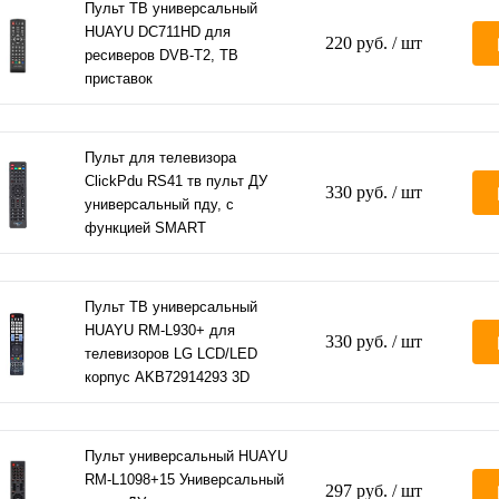
Пульт ТВ универсальный
HUAYU DC711HD для
220 руб.
/ шт
ресиверов DVB-T2, ТВ
приставок
Пульт для телевизора
ClickPdu RS41 тв пульт ДУ
330 руб.
/ шт
универсальный пду, с
функцией SMART
Пульт ТВ универсальный
HUAYU RM-L930+ для
330 руб.
/ шт
телевизоров LG LCD/LED
корпус AKB72914293 3D
Пульт универсальный HUAYU
RM-L1098+15 Универсальный
297 руб.
/ шт