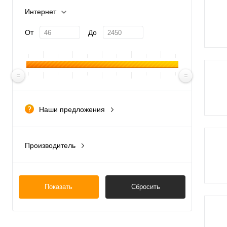
Интернет
От
До
Наши предложения
новинка
Производитель
Китай
Россия
Показать
Сбросить
Тайвань
Южная Корея