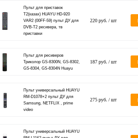
Пульт для приставок
Т2(казах) HUAYU HD-920
220 руб.
/ шт
VAR2 (00FF-59) пульт ДУ для
DVB-T2 ресивера, тв
приставки
Пульт для ресиверов
187 руб.
/ шт
Триколор GS-8300N, GS-8302,
GS-8304, GS-8304N Huayu
Пульт универсальный HUAYU
RM-D1078+2 пульт ДУ для
275 руб.
/ шт
Samsung, NETFLIX , prime
video
Пульт универсальный HUAYU
RM-L1162 пульт ДУ для