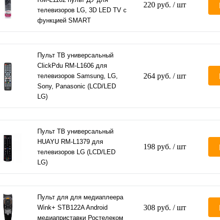
220 руб.
/ шт
телевизоров LG, 3D LED TV с
функцией SMART
Пульт ТВ универсальный
ClickPdu RM-L1606 для
264 руб.
/ шт
телевизоров Samsung, LG,
Sony, Panasonic (LCD/LED
LG)
Пульт ТВ универсальный
HUAYU RM-L1379 для
198 руб.
/ шт
телевизоров LG (LCD/LED
LG)
Пульт для для медиаплеера
308 руб.
/ шт
Wink+ STB122A Android
медиаприставки Ростелеком