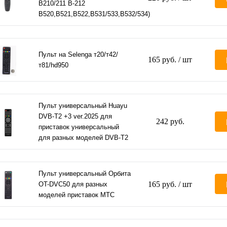
B210/211 В-212
B520,В521,B522,В531/533,В532/534)
Пульт на Selenga т20/т42/
165 руб.
/ шт
т81/hd950
Пульт универсальный Huayu
DVB-T2 +3 ver.2025 для
242 руб.
приставок универсальный
для разных моделей DVB-T2
Пульт универсальный Орбита
165 руб.
/ шт
OT-DVC50 для разных
моделей приставок МТС