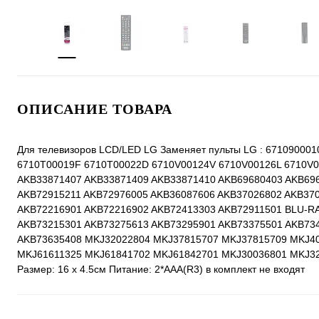
ОПИСАНИЕ ТОВАРА
Для телевизоров LCD/LED LG Заменяет пульты LG : 6710900
6710T00019F 6710T00022D 6710V00124V 6710V00126L 6710V
AKB33871407 AKB33871409 AKB33871410 AKB69680403 AKB69
AKB72915211 AKB72976005 AKB36087606 AKB37026802 AKB37
AKB72216901 AKB72216902 AKB72413303 AKB72911501 BLU-R
AKB73215301 AKB73275613 AKB73295901 AKB73375501 AKB73
AKB73635408 MKJ32022804 MKJ37815707 MKJ37815709 MKJ4
MKJ61611325 MKJ61841702 MKJ61842701 MKJ30036801 MKJ3
Размер: 16 х 4.5см Питание: 2*ААA(R3) в комплект не входят