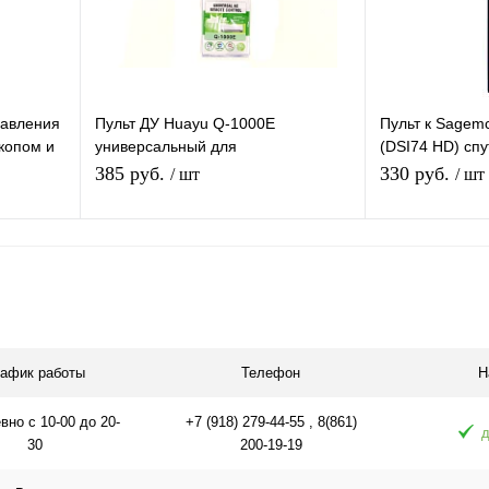
равления
Пульт ДУ Huayu Q-1000E
Пульт к Sagem
скопом и
универсальный для
(DSI74 HD) сп
+
кондиционеров 1000 в 1
НТВ +
385 руб.
330 руб.
/ шт
/ шт
В корзину
равнению
Купить в 1 клик
К сравнению
Купить в 1 
аличии
В избранное
В наличии
В избранное
рафик работы
Телефон
Н
но с 10-00 до 20-
+7 (918) 279-44-55 , 8(861)
д
30
200-19-19