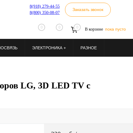
8(918) 279-44-55
Заказать звонок
8(800) 350-08-07
0
0
0
пока пусто
В корзине
ИОСВЯЗЬ
ЭЛЕКТРОНИКА +
РАЗНОЕ
оров LG, 3D LED TV с