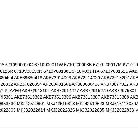
010A 6710900010G 6710900011W 6710T00008B 6710T00017M 6710T
00126R 6710V00138N 6710V00138L 6710V00141A 6710V00151S AKB
680404 AKB69680416 AKB72914009 AKB72914020 AKB72915207 AK
026832 AKB37026854 AKB69491501 AKB69680408 AKB70877912 AK
AY PLAYER AKB72913104 AKB72914277 AKB72915279 AKB72975301
495301 AKB73615302 AKB73615306 AKB73615307 AKB73615308 AK
0653830 MKJ42519601 MKJ42519618 MKJ42519628 MKJ61611305 
2022805 MKJ32022814 MKJ32022826 MKJ32022835 MKJ32022838 