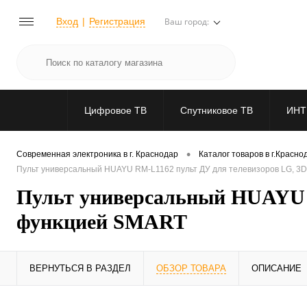
Вход
Регистрация
Ваш город:
Цифровое ТВ
Спутниковое ТВ
ИНТ
•
Современная электроника в г. Краснодар
Каталог товаров в г.Красно
Пульт универсальный HUAYU RM-L1162 пульт ДУ для телевизоров LG, 3
Пульт универсальный HUAYU R
функцией SMART
ВЕРНУТЬСЯ В РАЗДЕЛ
ОБЗОР ТОВАРА
ОПИСАНИЕ