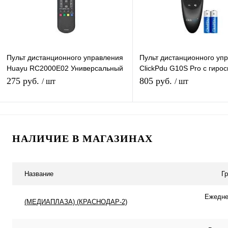
Пульт дистанционного управления
Пульт дистанционного уп
Huayu RC2000E02 Универсальный
ClickPdu G10S Pro с гиро
пульт для разных моделей
голосовым управлением 
275 руб.
805 руб.
/ шт
/ шт
Телевизоров
подсветка
В корзину
В корзину
НАЛИЧИЕ В МАГАЗИНАХ
Купить в 1 клик
К сравнению
Купить в 1 клик
К с
В избранное
В наличии
В избранное
В н
Название
Г
Ежеднев
(МЕДИАПЛАЗА) (КРАСНОДАР-2)