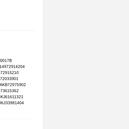
00017B
14972914204
B72915210
B72033901
 AKB72975902
B73615362
MKJ61611321
MKJ33981404