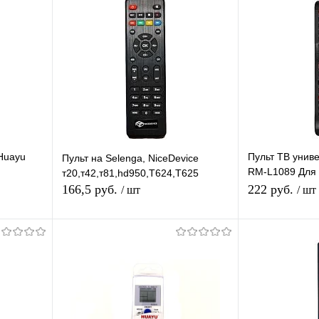
Huayu
Пульт ТВ уни
Пульт на Selenga, NiceDevice
RM-L1089 Для 
т20,т42,т81,hd950,T624,T625
Shivaki,
(LCD/LED Sam
166,5 руб.
222 руб.
/ шт
/ шт
Подписаться
равнению
Купить в 1 клик
К сравнению
Купить в 1 
аличии
В избранное
Под заказ
В избранное