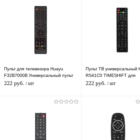
Пульт для телевизора Huayu
Пульт ТВ универсальный 
F32B7000B Универсальный пульт
RS41C0 TIMESHIFT для
ду для тв DEXP
телевизоров Vekta, ECON, 
222 руб.
222 руб.
/ шт
/ шт
FUSION, VITYAZ
В корзину
В корзину
Купить в 1 клик
К сравнению
Купить в 1 клик
К с
В избранное
В наличии
В избранное
В н