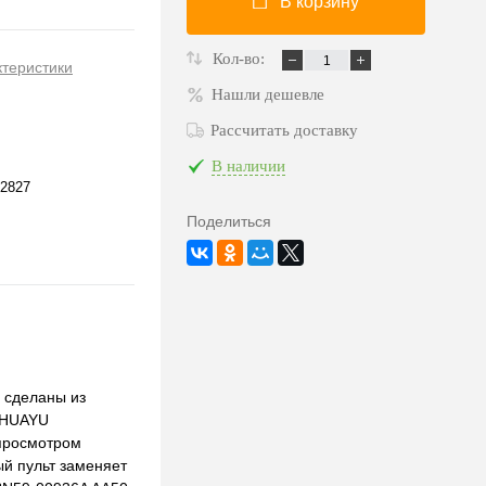
В корзину
Кол-во:
ктеристики
Нашли дешевле
Рассчитать доставку
В наличии
2827
Поделиться
 сделаны из
а HUAYU
 просмотром
ый пульт заменяет