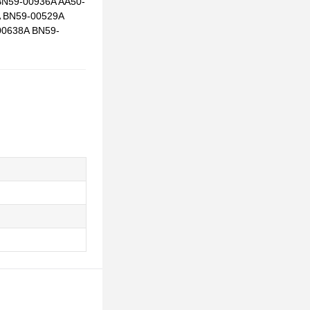
BN59-00936A AA50-
A BN59-00529A
00638A BN59-