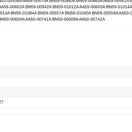
N53-00938A AA59-00570A BN59-00940A BN59-00860A AA59-00581A 
AA58-00602A BN59-00942A BN59-01012A AA59-00603A BN59-01014
014A BN58-01084A BN59-00557A BN58-01040A BN59-00559A AA50-
BN59-00604A AA50-00741A BN59-00609A AA50-00742A
27