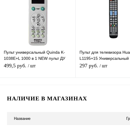
Купить в 1 клик
К сравнению
Купить в 1 клик
К с
В избранное
В наличии
В избранное
В н
Пульт универсальный Quinda K-
Пульт для телевизора Hu
1038E+L 1000 в 1 NEW пульт ДУ
L1195+15 Универсальный 
для кондиционеров
для различных телевизор
499,5 руб.
297 руб.
/ шт
/ шт
В корзину
В корзину
НАЛИЧИЕ В МАГАЗИНАХ
Купить в 1 клик
К сравнению
Купить в 1 клик
К с
В избранное
В наличии
В избранное
В н
Название
Г