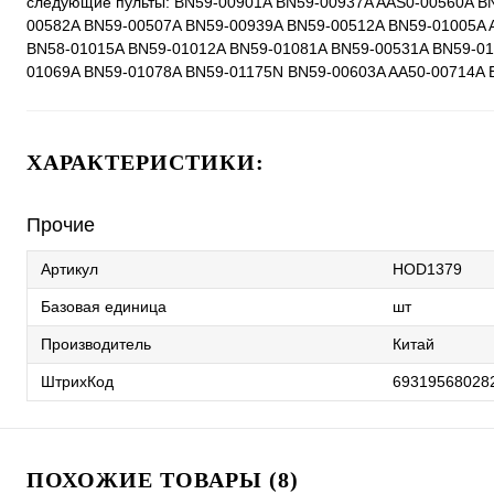
следующие пульты: BN59-00901A BN59-00937A AAS0-00560A B
00582A BN59-00507A BN59-00939A BN59-00512A BN59-01005A 
BN58-01015A BN59-01012A BN59-01081A BN59-00531A BN59-01
01069A BN59-01078A BN59-01175N BN59-00603A AA50-00714A 
ХАРАКТЕРИСТИКИ:
Прочие
Артикул
HOD1379
Базовая единица
шт
Производитель
Китай
ШтрихКод
69319568028
ПОХОЖИЕ ТОВАРЫ (8)