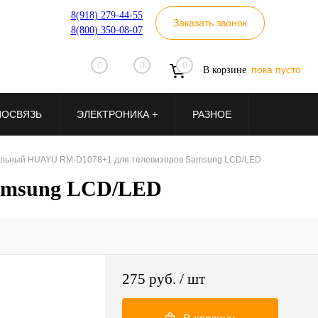
8(918) 279-44-55
Заказать звонок
8(800) 350-08-07
0
0
0
пока пусто
В корзине
ИОСВЯЗЬ
ЭЛЕКТРОНИКА +
РАЗНОЕ
альный HUAYU RM-D1078+1 для телевизоров Samsung LCD/LED
Samsung LCD/LED
275 руб.
/ шт