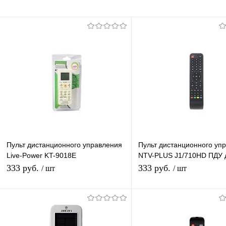
Пульт дистанционного управления
Пульт дистанционного уп
Live-Power KT-9018E
NTV-PLUS J1/710HD ПДУ 
Универсальный пульт для
ресиверов НТВ Плюс J1 
333 руб.
333 руб.
/ шт
/ шт
кондиционеров
В корзину
В корзину