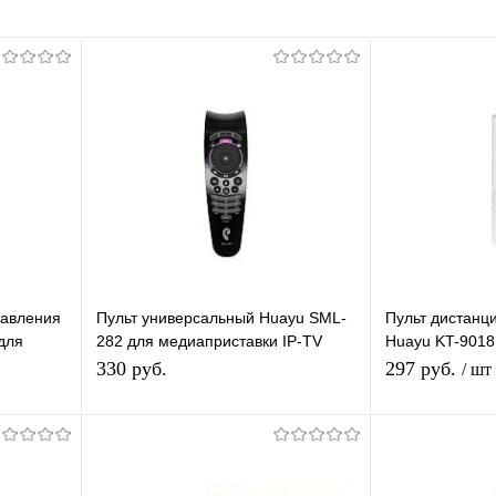
равления
Пульт универсальный Huayu SML-
Пульт дистанц
для
282 для медиаприставки IP-TV
Huayu KT-9018
и 710HD
Ростелеком
Универсальный
330 руб.
297 руб.
/ шт
кондиционеро
В корзину