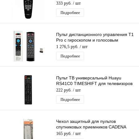
Ростелеком
333 руб.
/ шт
Подробнее
Пульт дистанционного управления T1
Pro с гироскопом и голосовым
управлением + подсветка 2.4G
1 276,5 руб.
/ шт
Подробнее
Пульт ТВ универсальный Huayu
RS41C0 TIMESHIFT для телевизоров
Vekta, ECON, Shivaki, FUSION, VITYAZ
222 руб.
/ шт
Подробнее
Чехол защитный для пультов
спутниковых приемников CADENA
CS1-8306 силиконовый
165 руб.
/ шт