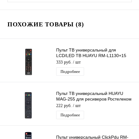
ПОХОЖИЕ ТОВАРЫ (8)
Пульт ТВ универсальный для
LCD/LED ТВ HUAYU RM-L1130+15
Заменяет огромное кол-во пультов
333 руб.
/ шт
телевизоров
Подробнее
Пульт ТВ универсальный HUAYU
MAG-255 для ресиверов Ростелеком
DVB Rostelecom
222 руб.
/ шт
Подробнее
Пульт универсальный ClickPdu RM-