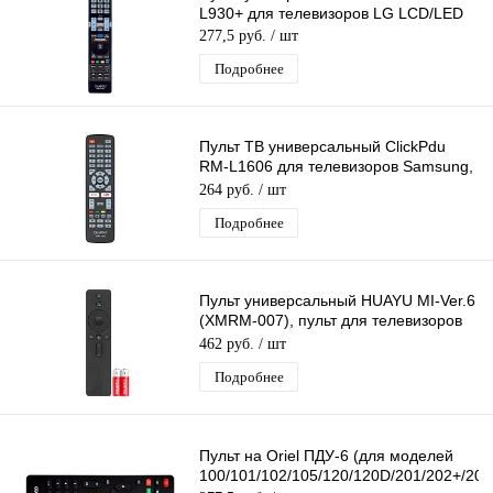
L930+ для телевизоров LG LCD/LED
277,5 руб.
/ шт
Подробнее
Пульт ТВ универсальный ClickPdu
RM-L1606 для телевизоров Samsung,
LG, Sony, Panasonic (LCD/LED LG)
264 руб.
/ шт
Подробнее
Пульт универсальный HUAYU MI-Ver.6
(XMRM-007), пульт для телевизоров
Xiaomi, с голосовым управлением
462 руб.
/ шт
Подробнее
Пульт на Oriel ПДУ-6 (для моделей
100/101/102/105/120/120D/201/202+/203