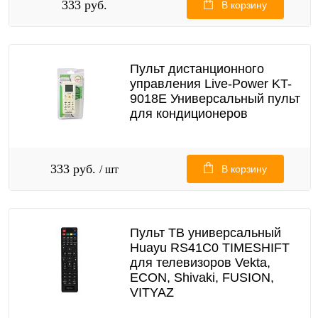
333 руб.
В корзину
Пульт дистанционного
управления Live-Power KT-
9018E Универсальный пульт
для кондиционеров
333 руб.
/ шт
В корзину
Пульт ТВ универсальный
Huayu RS41C0 TIMESHIFT
для телевизоров Vekta,
ECON, Shivaki, FUSION,
VITYAZ