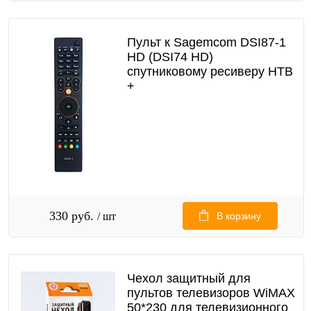
Пульт к Sagemcom DSI87-1
HD (DSI74 HD)
спутниковому ресиверу НТВ
+
330 руб.
/ шт
В корзину
Чехол защитный для
пультов телевизоров WiMAX
50*230 для телевизионного