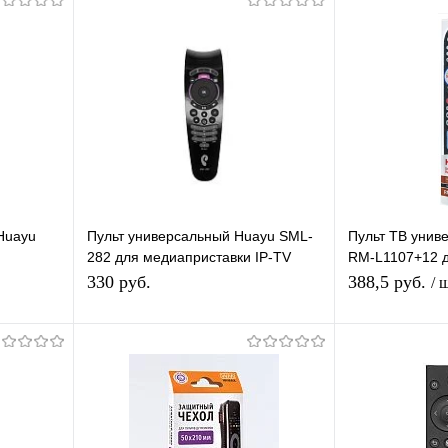
Huayu
Пульт универсальный Huayu SML-
Пульт ТВ уни
282 для медиаприставки IP-TV
RM-L1107+12 
Shivaki,
Ростелеком
Заменяет огро
330 руб.
388,5 руб.
/ 
телевизоров
В корзину
П
равнению
Купить в 1 клик
К сравнению
Купить в 1 
аличии
В избранное
В наличии
В избранное