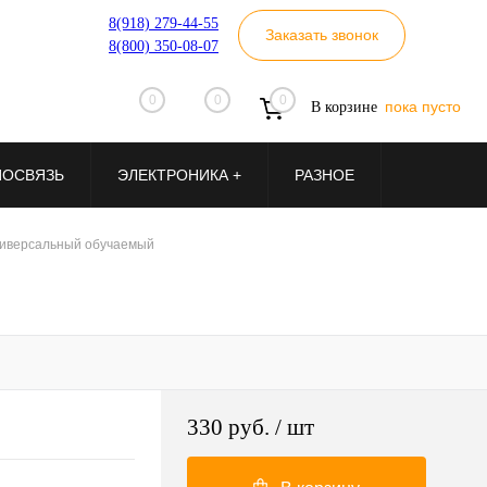
8(918) 279-44-55
Заказать звонок
8(800) 350-08-07
0
0
0
пока пусто
В корзине
ИОСВЯЗЬ
ЭЛЕКТРОНИКА +
РАЗНОЕ
ниверсальный обучаемый
330 руб.
/ шт