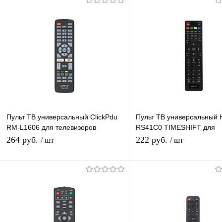
Пульт ТВ универсальный ClickPdu
Пульт ТВ универсальный 
RM-L1606 для телевизоров
RS41C0 TIMESHIFT для
Samsung, LG, Sony, Panasonic
телевизоров Vekta, ECON, 
264 руб.
222 руб.
/ шт
/ шт
(LCD/LED LG)
FUSION, VITYAZ
В корзину
В корзину
Купить в 1 клик
К сравнению
Купить в 1 клик
К с
В избранное
В наличии
В избранное
В н