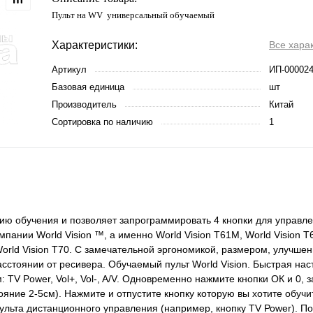
Пульт на WV универсальный обучаемый
Характеристики:
Все хара
Артикул
ИП-00002
Базовая единица
шт
Производитель
Китай
Сортировка по наличию
1
ию обучения и позволяет запрограммировать 4 кнопки для управл
нии World Vision ™, а именно World Vision T61M, World Vision T6
 World Vision T70. С замечательной эргономикой, размером, улучше
сстоянии от ресивера. Обучаемый пульт World Vision. Быстрая нас
TV Power, Vol+, Vol-, A/V. Одновременно нажмите кнопки ОК и 0, 
ояние 2-5см). Нажмите и отпустите кнопку которую вы хотите обучи
ульта дистанционного управления (например, кнопку ТV Роwer). По