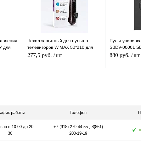
равления
Чехол защитный для пультов
Пульт универ
У для
телевизоров WiMAX 50*210 для
SBDV-00001 SB
 и 710HD
телевизионного ПДУ, ПВХ,
для телевизоро
277,5 руб.
880 руб.
/ шт
/ шт
искусственная кожа
управлением
В корзину
равнению
Купить в 1 клик
К сравнению
Купить в 1 
аличии
В избранное
В наличии
В избранное
рафик работы
Телефон
Н
но с 10-00 до 20-
+7 (918) 279-44-55 , 8(861)
д
30
200-19-19