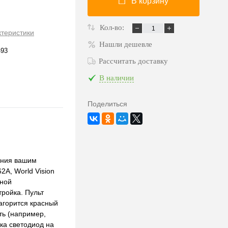
В корзину
Кол-во:
ктеристики
Нашли дешевле
493
Рассчитать доставку
В наличии
Поделиться
ения вашим
2A, World Vision
нной
тройка. Пульт
загорится красный
ть (например,
ка светодиод на