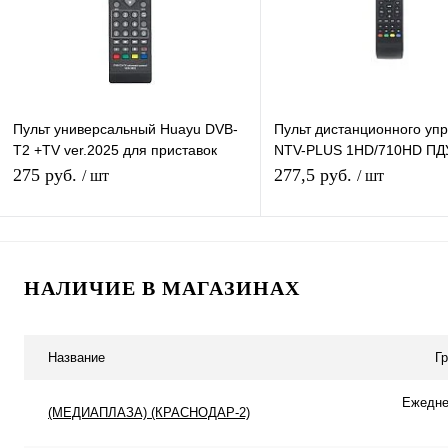
Пульт универсальный Huayu DVB-
Пульт дистанционного уп
T2 +TV ver.2025 для приставок
NTV-PLUS 1HD/710HD ПД
универсальный для разных
ресиверов НТВ Плюс 1HD
275 руб.
277,5 руб.
/ шт
/ шт
моделей DVB-T2
В корзину
В корзину
НАЛИЧИЕ В МАГАЗИНАХ
Купить в 1 клик
К сравнению
Купить в 1 клик
К с
В избранное
В наличии
В избранное
В н
Название
Г
Ежеднев
(МЕДИАПЛАЗА) (КРАСНОДАР-2)