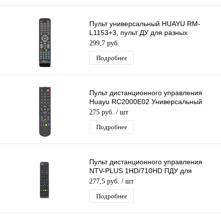
Пульт универсальный HUAYU RM-
L1153+3, пульт ДУ для разных
моделей телевизоров
299,7 руб.
Подробнее
Пульт дистанционного управления
Huayu RC2000E02 Универсальный
пульт для разных моделей
275 руб.
/ шт
Телевизоров
Подробнее
Пульт дистанционного управления
NTV-PLUS 1HD/710HD ПДУ для
ресиверов НТВ Плюс 1HD и 710HD
277,5 руб.
/ шт
Подробнее