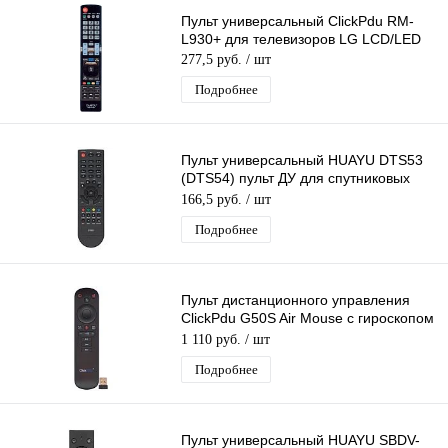
Пульт универсальный ClickPdu RM-
L930+ для телевизоров LG LCD/LED
277,5 руб.
/ шт
Подробнее
Пульт универсальный HUAYU DTS53
(DTS54) пульт ДУ для спутниковых
ресиверов
166,5 руб.
/ шт
Подробнее
Пульт дистанционного управления
ClickPdu G50S Air Mouse с гироскопом
и голосовым управлением 2.4G
1 110 руб.
/ шт
Подробнее
Пульт универсальный HUAYU SBDV-