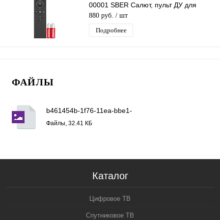
00001 SBER Салют, пульт ДУ для
телевизоров, с голосовым
880 руб.
/ шт
управлением
Подробнее
ФАЙЛЫ
b461454b-1f76-11ea-bbe1-
001e678bf6e2_4d1aa8ab-283c-11ec-8b46-
Файлы, 32.41 КБ
001e678bf6e2.jfif
Каталог
Цифровое ТВ
Спутниковое ТВ