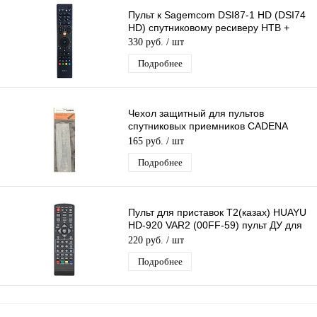
Пульт к Sagemcom DSI87-1 HD (DSI74
HD) спутниковому ресиверу НТВ +
330 руб.
/ шт
Подробнее
Чехол защитный для пультов
спутниковых приемников CADENA
CS1-8306 силиконовый
165 руб.
/ шт
Подробнее
Пульт для приставок Т2(казах) HUAYU
HD-920 VAR2 (00FF-59) пульт ДУ для
DVB-T2 ресивера, тв приставки
220 руб.
/ шт
Подробнее