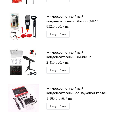
Микрофон студийный
конденсаторный SF-666 (MF59) с
подставкой
832,5 руб.
/ шт
Подробнее
Микрофон студийный
конденсаторный BM-800 в
Алюминиевом кейсе,со звуковой
2 415 руб.
/ шт
картой V8,комплектация MF58
Подробнее
Микрофон студийный
конденсаторный со звуковой картой
V8, настольной треногой,
1 165,5 руб.
/ шт
комплектация MF51
Подробнее