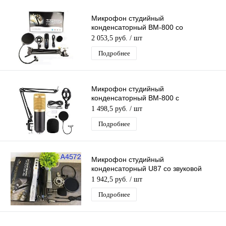
Микрофон студийный
конденсаторный BM-800 со
встроенной звуковой картой и
2 053,5 руб.
/ шт
пантографом (компл. MF54)
Подробнее
Микрофон студийный
конденсаторный BM-800 с
настольным кронштейном (MF53)
1 498,5 руб.
/ шт
Подробнее
Микрофон студийный
конденсаторный U87 со звуковой
картой (MF57)
1 942,5 руб.
/ шт
Подробнее