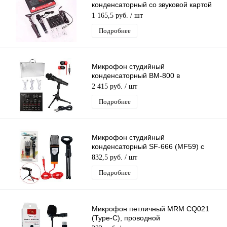
конденсаторный со звуковой картой
V8, настольной треногой,
1 165,5 руб.
/ шт
комплектация MF51
Подробнее
Микрофон студийный
конденсаторный BM-800 в
Алюминиевом кейсе,со звуковой
2 415 руб.
/ шт
картой V8,комплектация MF58
Подробнее
Микрофон студийный
конденсаторный SF-666 (MF59) с
подставкой
832,5 руб.
/ шт
Подробнее
Микрофон петличный MRM CQ021
(Type-C), проводной