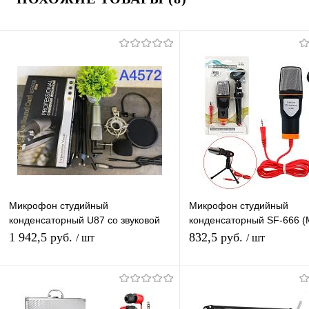
Микрофон студийный
Микрофон студийный
конденсаторный U87 со звуковой
конденсаторный SF-666 (
картой (MF57)
подставкой
1 942,5 руб.
832,5 руб.
/ шт
/ шт
В корзину
Подписатьс