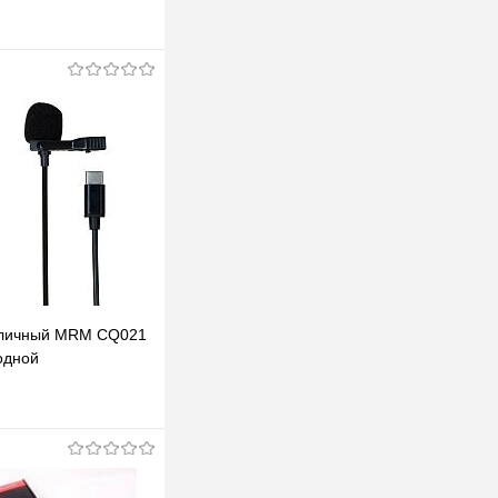
личный MRM CQ021
одной
В корзину