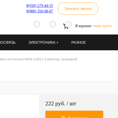
8(918) 279-44-55
Заказать звонок
8(800) 350-08-07
0
0
0
пока пусто
В корзине
ИОСВЯЗЬ
ЭЛЕКТРОНИКА +
РАЗНОЕ
фон петличный MRM CQ021 (Lightning), проводной
222 руб.
/ шт