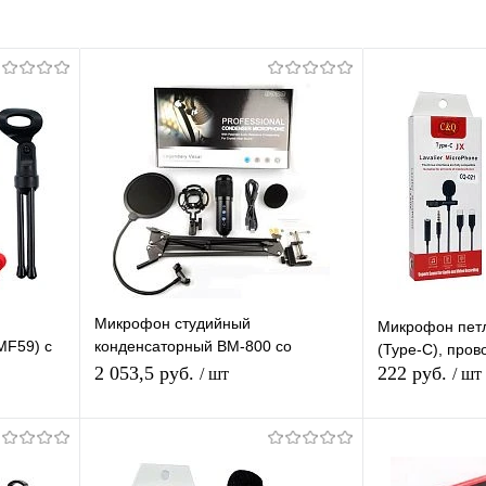
Микрофон студийный
Микрофон пет
MF59) с
конденсаторный BM-800 со
(Type-C), пров
встроенной звуковой картой и
2 053,5 руб.
222 руб.
/ шт
/ шт
пантографом (компл. MF54)
я
В корзину