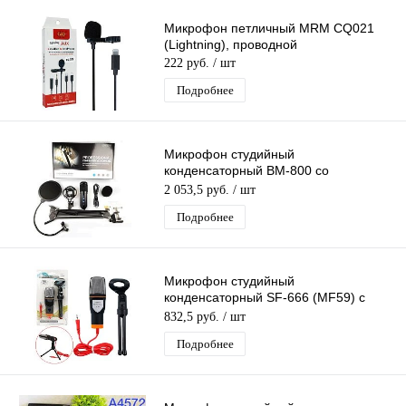
Микрофон петличный MRM CQ021
(Lightning), проводной
222 руб.
/ шт
Подробнее
Микрофон студийный
конденсаторный BM-800 со
встроенной звуковой картой и
2 053,5 руб.
/ шт
пантографом (компл. MF54)
Подробнее
Микрофон студийный
конденсаторный SF-666 (MF59) с
подставкой
832,5 руб.
/ шт
Подробнее