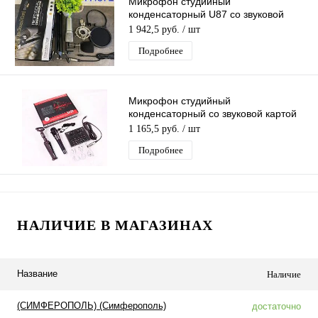
Микрофон студийный
конденсаторный U87 со звуковой
картой (MF57)
1 942,5 руб.
/ шт
Подробнее
Микрофон студийный
конденсаторный со звуковой картой
V8, настольной треногой,
1 165,5 руб.
/ шт
комплектация MF51
Подробнее
НАЛИЧИЕ В МАГАЗИНАХ
Название
Наличие
(СИМФЕРОПОЛЬ) (Симферополь)
достаточно