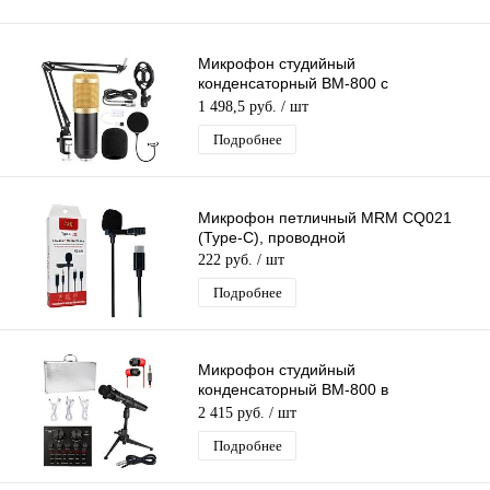
Микрофон студийный
конденсаторный BM-800 с
настольным кронштейном (MF53)
1 498,5 руб.
/ шт
Подробнее
Микрофон петличный MRM CQ021
(Type-C), проводной
222 руб.
/ шт
Подробнее
Микрофон студийный
конденсаторный BM-800 в
Алюминиевом кейсе,со звуковой
2 415 руб.
/ шт
картой V8,комплектация MF58
Подробнее