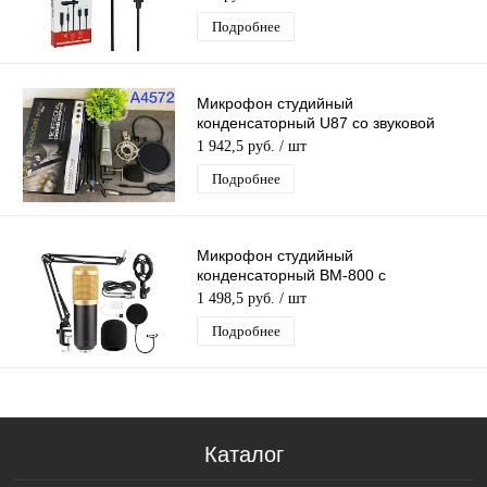
Подробнее
Микрофон студийный
конденсаторный U87 со звуковой
картой (MF57)
1 942,5 руб.
/ шт
Подробнее
Микрофон студийный
конденсаторный BM-800 с
настольным кронштейном (MF53)
1 498,5 руб.
/ шт
Подробнее
Каталог