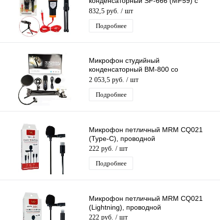
конденсаторный SF-666 (MF59) с
подставкой
832,5 руб.
/ шт
Подробнее
Микрофон студийный
конденсаторный BM-800 со
встроенной звуковой картой и
2 053,5 руб.
/ шт
пантографом (компл. MF54)
Подробнее
Микрофон петличный MRM CQ021
(Type-C), проводной
222 руб.
/ шт
Подробнее
Микрофон петличный MRM CQ021
(Lightning), проводной
222 руб.
/ шт