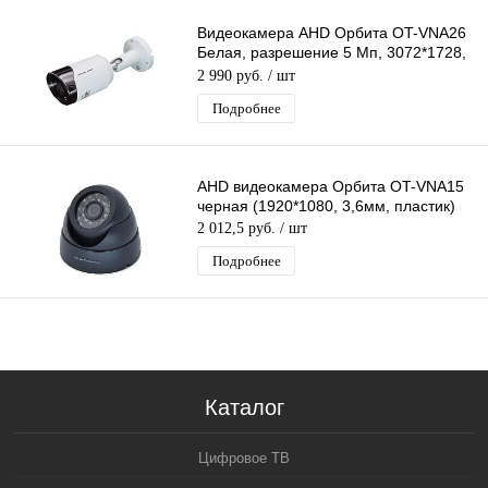
Видеокамера AHD Орбита OT-VNA26
Белая, разрешение 5 Mп, 3072*1728,
объектив 3,6мм, ИК подсветка
2 990 руб.
/ шт
Подробнее
AHD видеокамера Орбита OT-VNA15
черная (1920*1080, 3,6мм, пластик)
2 012,5 руб.
/ шт
Подробнее
Каталог
Цифровое ТВ