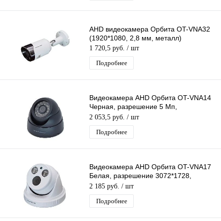
AHD видеокамера Орбита OT-VNA32
(1920*1080, 2,8 мм, металл)
1 720,5 руб.
/ шт
Подробнее
Видеокамера AHD Орбита OT-VNA14
Черная, разрешение 5 Mп,
3072*1728, объектив 3,6мм, ИК
2 053,5 руб.
/ шт
подсветка
Подробнее
Видеокамера AHD Орбита OT-VNA17
Белая, разрешение 3072*1728,
3.6мм, пластик, ИК подсветка
2 185 руб.
/ шт
Подробнее