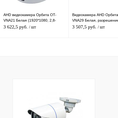
AHD видеокамера Орбита OT-
Видеокамера AHD Орбита
VNA21 Белая (1920*1080, 2,8-
VNA29 Белая, разрешение
12мм, металл)
3072*1728, объектив 2,8-
3 622,5 руб.
3 507,5 руб.
/ шт
/ шт
подсветка
Подписаться
Подписатьс
Купить в 1 клик
К сравнению
Купить в 1 клик
К с
В избранное
Под заказ
В избранное
Под