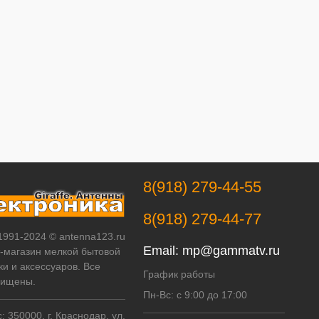
8(918) 279-44-55
8(918) 279-44-77
 1991-2024 © antenna123.ru
Email:
mp@gammatv.ru
т-магазин мелкой бытовой
ки и аксессуаров. Все
График работы
щищены.
Пн-Вс: с 9:00 до 17:00
 350000, г. Краснодар, ул.