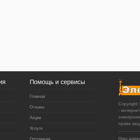
ия
Помощь и сервисы
Главная
Copyright
Отзывы
- интерне
электрони
Акции
права за
Услуги
Наш адрес:
Оптовикам