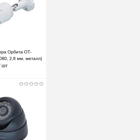
ера Орбита OT-
80, 2,8 мм, металл)
/ шт
одписаться
клик
К сравнению
Под заказ