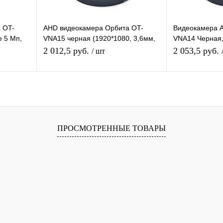
 OT-
AHD видеокамера Орбита OT-
Видеокамера 
 5 Mп,
VNA15 черная (1920*1080, 3,6мм,
VNA14 Черная,
12мм, ИК
пластик)
3072*1728, объ
2 012,5 руб.
2 053,5 руб.
/ шт
подсветка
я
Подписаться
П
равнению
Купить в 1 клик
К сравнению
Купить в 1 
ПРОСМОТРЕННЫЕ ТОВАРЫ
 заказ
В избранное
Под заказ
В избранное