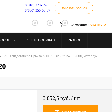
8(918) 279-44-55
Заказать звонок
8(800) 350-08-07
0
0
0
пока пусто
В корзине
ИОСВЯЗЬ
ЭЛЕКТРОНИКА +
РАЗНОЕ
•
AHD видеокамера Орбита AHD-716 (2592*1520, 3.6мм, металл)/20
20
3 852,5 руб.
/ шт