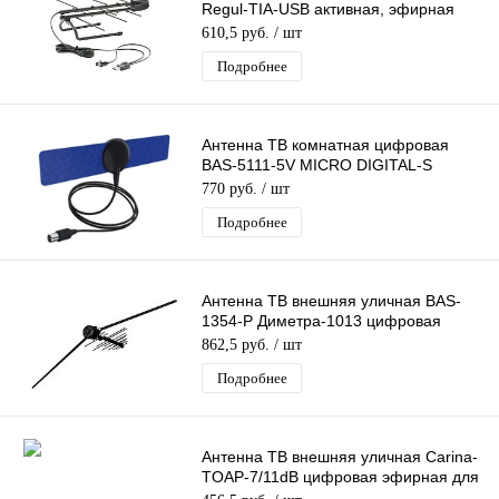
Regul-ТIA-USB активная, эфирная
для DVB-T2 телевидения
610,5 руб.
/ шт
Подробнее
Антенна ТВ комнатная цифровая
BAS-5111-5V MICRO DIGITAL-S
эфирная для DVB-T2 телевидения
770 руб.
/ шт
Рэмо
Подробнее
Антенна ТВ внешняя уличная BAS-
1354-P Диметра-1013 цифровая
эфирная для DVB-T2 телевидения
862,5 руб.
/ шт
Рэмо
Подробнее
Антенна ТВ внешняя уличная Carina-
TOAP-7/11dB цифровая эфирная для
DVB-T2 ТВ наружная WORLD VISION