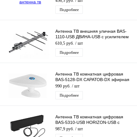
456,5 руб.
/ шт
Подробнее
Антенна ТВ внешняя уличная BAS-
1110-USB ДВИНА-USB с усилителем
цифровая эфирная для DVB-T2 Рэмо
610,5 руб.
/ шт
Подробнее
Антенна ТВ комнатная цифровая
BAS-5128-DX САРАТОВ-DX эфирная
для DVB-T2 телевидения Рэмо
990 руб.
/ шт
Подробнее
Антенна ТВ комнатная цифровая
BAS-5310-USB HORIZON-USB с
усилителем эфирная для DVB-T2
987,9 руб.
/ шт
Рэмо