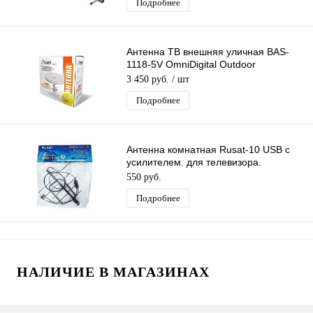
Подробнее
Антенна ТВ внешняя уличная BAS-
1118-5V OmniDigital Outdoor
цифровая эфирная для DVB-T2 ТВ
3 450 руб.
/ шт
Рэмо
Подробнее
Антенна комнатная Rusat-10 USB с
усилителем. для телевизора.
активная. для дома. для дачи
550 руб.
Подробнее
НАЛИЧИЕ В МАГАЗИНАХ