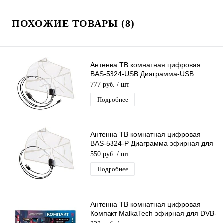
ПОХОЖИЕ ТОВАРЫ (8)
Антенна ТВ комнатная цифровая
BAS-5324-USB Диаграмма-USB
эфирная для DVB-T2 телевидения
777 руб.
/ шт
Рэмо
Подробнее
Антенна ТВ комнатная цифровая
BAS-5324-P Диаграмма эфирная для
DVB-T2 телевидения Рэмо
550 руб.
/ шт
Подробнее
Антенна ТВ комнатная цифровая
Компакт MalkaTech эфирная для DVB-
T2 телевидения