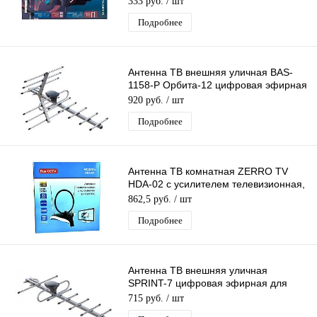
333 руб.
/ шт
Подробнее
Антенна ТВ внешняя уличная BAS-
1158-P Орбита-12 цифровая эфирная
для DVB-T2 телевидения
920 руб.
/ шт
Подробнее
Антенна ТВ комнатная ZERRO TV
HDA-02 с усилителем телевизионная,
активная, для дома. для дачи
862,5 руб.
/ шт
Подробнее
Антенна ТВ внешняя уличная
SPRINT-7 цифровая эфирная для
DVB-T2 телевидения Рэмо BAS-1156-
715 руб.
/ шт
Р