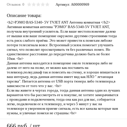
Отзывов: 0
Артикул:
A00000969
Описание товара:
<h2>РЭМО BAS-5340- 5V TVJET ANT Антенна комнатная </h2>
Активная комнатная антенна "РЭМО" BAS-5340-5V TVJET ANT,
получила внутренний усилитель. Если ваше местоположение далеко
от вышки или ваше помещение окружено другими строениями тогда
есть риск слабого приёма. Это может привести к помехам либоже
потери телесигнала вовсе. Встроенный усилок помогает улучшить
сигнал, что позволит просматривать тв без различных помех. Но
единственное расстояние до передатчика должно быть не более
10км. <br>
Данная антенна находится в помещение около телевизора либо не
далеко от него на полке, ее можно как поставить на
телевизор,полку,шкаф так и повесить на стенку, и хорошо впишеться в
ваш интерьер, ведь данная антенна имеет вид как НЛО " летающая
тарелка". Питается антенна от USB порта тюнера либо телевизора,в
зависмости от того что у вас. <br>
Если вы живете в чертах города, тогда данная антенна один из лучших
вариантов что бы рассмотреть ее к покупке, не хотите заморачиватся
с проводами и подключением, тогда она как раз для вас, собирается
легко, подключили ее к телевизору, и через 5 минут у вас на
телевизоре в уверенном приеме сигнала, есть все каналы которые вам
нужны, и уличные помехи не страшны.<br>
666 руб.
/ шт