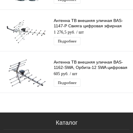
Антенна ТВ внешняя уличная BAS-
1147-Р Свияга цифровая эфирная
для DVB-T2 телевидения наружная
1 276,5 руб.
/ шт
Рэмо
Подробнее
Антенна ТВ внешняя уличная BAS-
1162-SWA, Орбита-12 SWA цифровая
эфирная для DVB-T2 ТВ
605 руб.
/ шт
Подробнее
Каталог