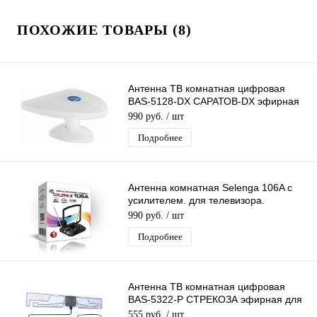
ПОХОЖИЕ ТОВАРЫ (8)
Антенна ТВ комнатная цифровая
BAS-5128-DX САРАТОВ-DX эфирная
для DVB-T2 телевидения Рэмо
990 руб.
/ шт
Подробнее
Антенна комнатная Selenga 106A с
усилителем. для телевизора.
активная. для дома. для дачи
990 руб.
/ шт
Подробнее
Антенна ТВ комнатная цифровая
BAS-5322-P СТРЕКОЗА эфирная для
DVB-T2 телевидения Рэмо
555 руб.
/ шт