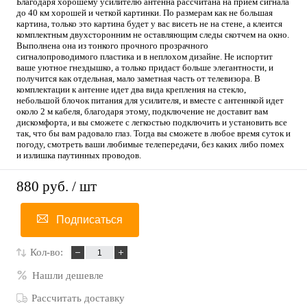
Благодаря хорошему усилителю антенна рассчитана на приём сигнала
до 40 км хорошей и четкой картинки. По размерам как не большая
картина, только это картина будет у вас висеть не на стене, а клеится
комплектным двухсторонним не оставляющим следы скотчем на окно.
Выполнена она из тонкого прочного прозрачного
сигналопроводимого пластика и в неплохом дизайне. Не испортит
ваше уютное гнездышко, а только придаст больше элегантности, и
получится как отдельная, мало заметная часть от телевизора. В
комплектации к антенне идет два вида крепления на стекло,
небольшой блочок питания для усилителя, и вместе с антеннкой идет
около 2 м кабеля, благодаря этому, подключение не доставит вам
дискомфорта, и вы сможете с легкостью подключить и установить все
так, что бы вам радовало глаз. Тогда вы сможете в любое время суток и
погоду, смотреть ваши любимые телепередачи, без каких либо помех
и излишка паутинных проводов.
880 руб.
/ шт
Подписаться
Кол-во:
Нашли дешевле
Рассчитать доставку