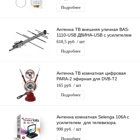
Подробнее
Антенна ТВ внешняя уличная BAS-
1110-USB ДВИНА-USB с усилителем
цифровая эфирная для DVB-T2 Рэмо
610,5 руб.
/ шт
Подробнее
Антенна ТВ комнатная цифровая
PARA-2 эфирная для DVB-T2
телевидения
165 руб.
/ шт
Подробнее
Антенна комнатная Selenga 106A с
усилителем. для телевизора.
активная. для дома. для дачи
990 руб.
/ шт
Подробнее