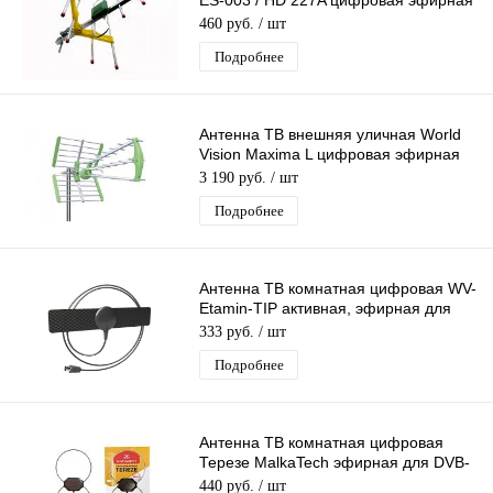
ES-003 / HD 227A цифровая эфирная
для DVB-T2 ТВ
460 руб.
/ шт
Подробнее
Антенна ТВ внешняя уличная World
Vision Maxima L цифровая эфирная
для DVB-T2 ТВ наружная
3 190 руб.
/ шт
Подробнее
Антенна ТВ комнатная цифровая WV-
Etamin-TIP активная, эфирная для
DVB-T2 телевидения
333 руб.
/ шт
Подробнее
Антенна ТВ комнатная цифровая
Терезе MalkaTech эфирная для DVB-
T2 телевидения
440 руб.
/ шт