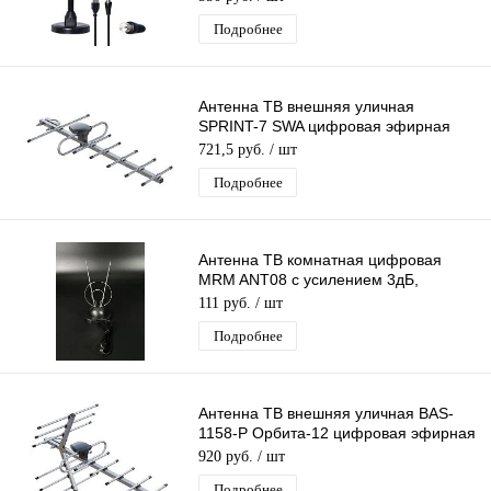
Подробнее
Антенна ТВ внешняя уличная
SPRINT-7 SWA цифровая эфирная
для DVB-T2 телевидения Рэмо BAS-
721,5 руб.
/ шт
1161-SWA
Подробнее
Антенна ТВ комнатная цифровая
MRM ANT08 с усилением 3дБ,
эфирная для DVB-T2 телевидения
111 руб.
/ шт
Подробнее
Антенна ТВ внешняя уличная BAS-
1158-P Орбита-12 цифровая эфирная
для DVB-T2 телевидения
920 руб.
/ шт
Подробнее