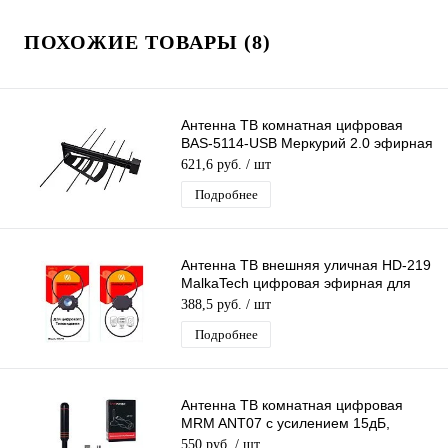
ПОХОЖИЕ ТОВАРЫ (8)
Антенна ТВ комнатная цифровая
BAS-5114-USB Меркурий 2.0 эфирная
для DVB-T2 телевидения
621,6 руб.
/ шт
Подробнее
Антенна ТВ внешняя уличная HD-219
MalkaTech цифровая эфирная для
DVB-T2 ТВ наружная
388,5 руб.
/ шт
Подробнее
Антенна ТВ комнатная цифровая
MRM ANT07 с усилением 15дБ,
эфирная для DVB-T2 телевидения
550 руб.
/ шт