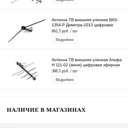
Антенна ТВ внешняя уличная BAS-
1354-P Диметра-1013 цифровая
эфирная для DVB-T2 телевидения
862,5 руб.
/ шт
Рэмо
Подробнее
Антенна ТВ внешняя уличная Альфа
Н 111-02 (мини) цифровая эфирная
для DVB-T2 телевидения наружная
388,5 руб.
/ шт
Подробнее
НАЛИЧИЕ В МАГАЗИНАХ