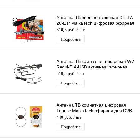
Антенна ТВ внешняя уличная DELTA
20-E P MalkaTech цифровая эфирная
для DVB-T2 ТВ наружная
610,5 руб.
/ шт
Подробнее
Антенна ТВ комнатная цифровая WV-
Regul-ТIA-USB активная, эфирная
для DVB-T2 телевидения
610,5 руб.
/ шт
Подробнее
Антенна ТВ комнатная цифровая
Терезе MalkaTech эфирная для DVB-
T2 телевидения
440 руб.
/ шт
Подробнее