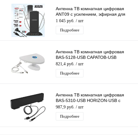
Антенна ТВ комнатная цифровая
ANT09 с усилением, эфирная для
DVB-T2 телевидения
1 045 руб.
/ шт
Подробнее
Антенна ТВ комнатная цифровая
BAS-5128-USB САРАТОВ-USB
эфирная для DVB-T2 телевидения
821,4 руб.
/ шт
Рэмо
Подробнее
Антенна ТВ комнатная цифровая
BAS-5310-USB HORIZON-USB с
усилителем эфирная для DVB-T2
987,9 руб.
/ шт
Рэмо
Подробнее