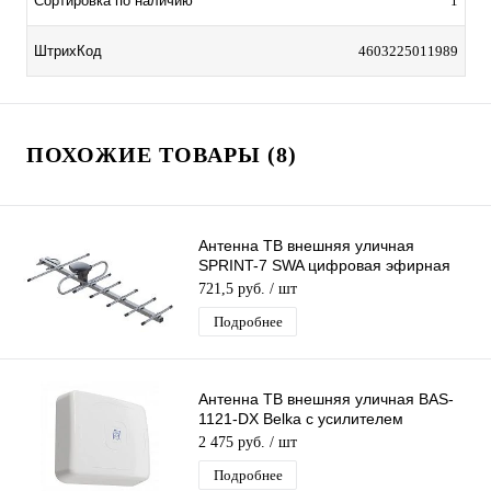
Сортировка по наличию
1
ШтрихКод
4603225011989
ПОХОЖИЕ ТОВАРЫ (8)
Антенна ТВ внешняя уличная
SPRINT-7 SWA цифровая эфирная
для DVB-T2 телевидения Рэмо BAS-
721,5 руб.
/ шт
1161-SWA
Подробнее
Антенна ТВ внешняя уличная BAS-
1121-DX Belka с усилителем
цифровая эфирная для DVB-T2 ТВ
2 475 руб.
/ шт
наружная
Подробнее