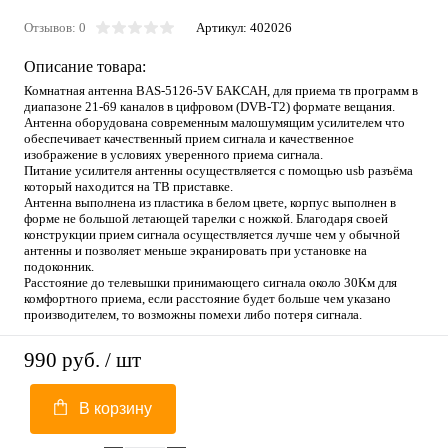
Отзывов: 0
Артикул:
402026
Описание товара:
Комнатная антенна BAS-5126-5V БАКСАН, для приема тв программ в
диапазоне 21-69 каналов в цифровом (DVB-T2) формате вещания.
Антенна оборудована современным малошумящим усилителем что
обеспечивает качественный прием сигнала и качественное
изображение в условиях уверенного приема сигнала.
Питание усилителя антенны осуществляется с помощью usb разъёма
который находится на ТВ приставке.
Антенна выполнена из пластика в белом цвете, корпус выполнен в
форме не большой летающей тарелки с ножкой. Благодаря своей
конструкции прием сигнала осуществляется лучше чем у обычной
антенны и позволяет меньше экранировать при установке на
подоконник.
Расстояние до телевышки принимающего сигнала около 30Км для
комфортного приема, если расстояние будет больше чем указано
производителем, то возможны помехи либо потеря сигнала.
990 руб.
/ шт
В корзину