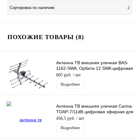
Сортировка по наличию
2
ПОХОЖИЕ ТОВАРЫ (8)
Антенна ТВ внешняя уличная BAS-
1162-SWA, Орбита-12 SWA цифровая
эфирная для DVB-T2 ТВ
605 руб.
/ шт
Подробнее
Антенна ТВ внешняя уличная Carina-
TOAP-7/11dB цифровая эфирная для
DVB-T2 ТВ наружная WORLD VISION
456,5 руб.
/ шт
Подробнее