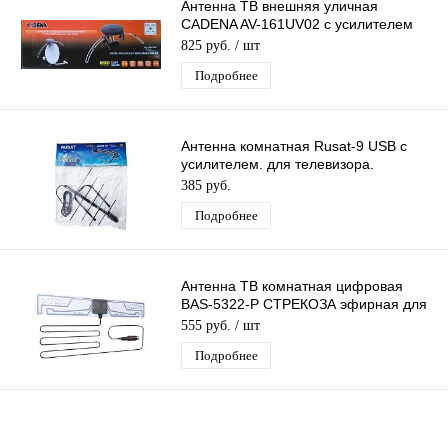
Антенна ТВ внешняя уличная
CADENA AV-161UV02 с усилителем
цифровая эфирная для DVB-T2 ТВ
825 руб.
/ шт
Подробнее
Антенна комнатная Rusat-9 USB с
усилителем. для телевизора.
активная. для дома. для дачи
385 руб.
Подробнее
Антенна ТВ комнатная цифровая
BAS-5322-P СТРЕКОЗА эфирная для
DVB-T2 телевидения Рэмо
555 руб.
/ шт
Подробнее