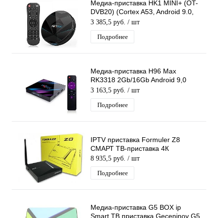
Медиа-приставка HK1 MINI+ (OT-
DVB20) (Cortex A53, Android 9.0,
2Гб, Flash 16ГБ, Wi-Fi) Smart tv
3 385,5 руб.
/ шт
Подробнее
Медиа-приставка H96 Max
RK3318 2Gb/16Gb Android 9,0
Медиаплеер Smart tv IPTV
3 163,5 руб.
/ шт
приставка 4K H.265
Подробнее
IPTV приставка Formuler Z8
СМАРТ ТВ-приставка 4К
8 935,5 руб.
/ шт
Подробнее
Медиа-приставка G5 BOX ip
Smart ТВ приставка Geceninov G5