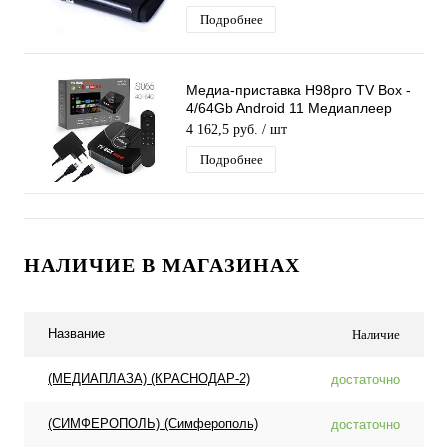
Android+DVBТ2
Подробнее
Медиа-приставка H98pro TV Box -
4/64Gb Android 11 Медиаплеер
Smart tv IPTV OTT приставка 4K
4 162,5 руб.
/ шт
HD
Подробнее
НАЛИЧИЕ В МАГАЗИНАХ
Название
Наличие
(МЕДИАПЛАЗА) (КРАСНОДАР-2)
достаточно
(СИМФЕРОПОЛЬ) (Симферополь)
достаточно