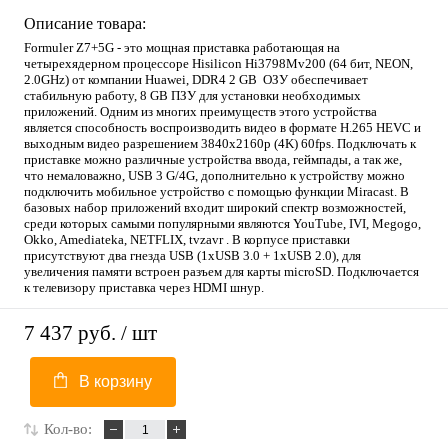
Описание товара:
Formuler Z7+5G - это мощная приставка работающая на
четырехядерном процессоре Hisilicon Hi3798Mv200 (64 бит, NEON,
2.0GHz) от компании Huawei, DDR4 2 GB ОЗУ обеспечивает
стабильную работу, 8 GB ПЗУ для установки необходимых
приложений. Одним из многих преимуществ этого устройства
является способность воспроизводить видео в формате H.265 HEVC и
выходным видео разрешением 3840x2160p (4K) 60fps. Подключать к
приставке можно различные устройства ввода, геймпады, а так же,
что немаловажно, USB 3 G/4G, дополнительно к устройству можно
подключить мобильное устройство с помощью функции Miracast. В
базовых набор приложений входит широкий спектр возможностей,
среди которых самыми популярными являются YouTube, IVI, Megogo,
Okko, Amediateka, NETFLIX, tvzavr . В корпусе приставки
присутствуют два гнезда USB (1xUSB 3.0 + 1xUSB 2.0), для
увеличения памяти встроен разъем для карты microSD. Подключается
к телевизору приставка через HDMI шнур.
7 437 руб.
/ шт
В корзину
Кол-во: