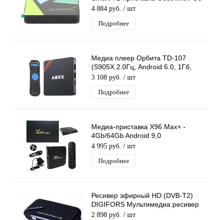
BOX 4/32
4 884 руб.
/ шт
Подробнее
Медиа плеер Орбита TD-107
(S905X 2.0Гц, Android 6.0, 1Гб,
Flash 8ГБ, Wi-Fi)/20
3 108 руб.
/ шт
Подробнее
Медиа-приставка X96 Max+ -
4Gb/64Gb Android 9,0
Медиаплеер Smart tv IPTV OTT
4 995 руб.
/ шт
приставка 4K HD H.265
Подробнее
Ресивер эфирный HD (DVB-T2)
DIGIFORS Мультимедиа ресивер
DIGIFORS SMART200
2 898 руб.
/ шт