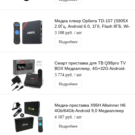
Медиа плеер Орбита TD-107 (S905X
2.0Гц, Android 6.0, 1Гб, Flash 8ГБ, Wi-
Fi)/20
3 108 руб.
/ шт
Подробнее
Смарт приставка для ТВ Q98pro TV
BOX Медиаплеер, 4G+32G Android-
приставка цифровая для телевизора
3 774 руб.
/ шт
Подробнее
Медиа-приставка X96H Allwinner H6
4Gb/64Gb Android 9,0 Медиаплеер
Smart tv IPTV приставка 4K H.265
4 107 руб.
/ шт
Подробнее