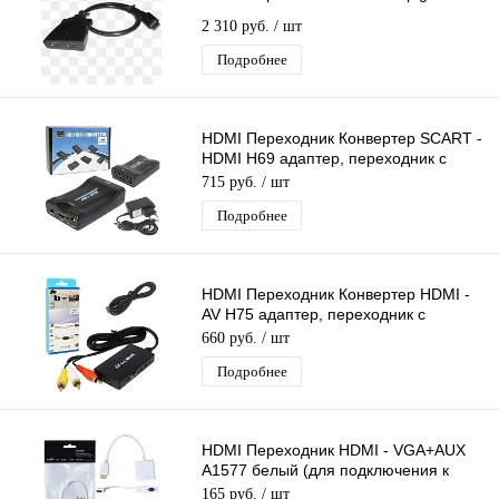
2 310 руб.
/ шт
Подробнее
HDMI Переходник Конвертер SCART -
HDMI H69 адаптер, переходник с
источника SCART на HDMI 1080p
715 руб.
/ шт
Подробнее
HDMI Переходник Конвертер HDMI -
AV H75 адаптер, переходник с
источника HDMI на 3RCA (AV)
660 руб.
/ шт
Подробнее
HDMI Переходник HDMI - VGA+AUX
А1577 белый (для подключения к
монитору или проектору)
165 руб.
/ шт