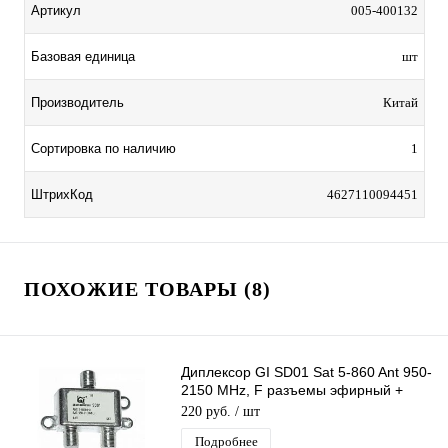
Артикул
005-400132
Базовая единица
шт
Производитель
Китай
Сортировка по наличию
1
ШтрихКод
4627110094451
ПОХОЖИЕ ТОВАРЫ (8)
Диплексор GI SD01 Sat 5-860 Ant 950-
2150 MHz, F разъемы эфирный +
спутниковый с проходом питания 2х1
220 руб.
/ шт
Подробнее