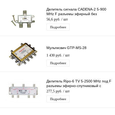
Делитель сигнала CADENA-2 5-900
MHz F разъемы эфирный без
прохода питания 1 вх 2 вых
56,6 руб.
/ шт
Подробнее
Мультисвич GTP-MS-28
1 430 руб.
/ шт
Подробнее
Делитель Ripo-6 TV 5-2500 MHz под F
разъемы эфирно-спутниковый с
проходом питания 1 вход 6 выходов
277,5 руб.
/ шт
Подробнее