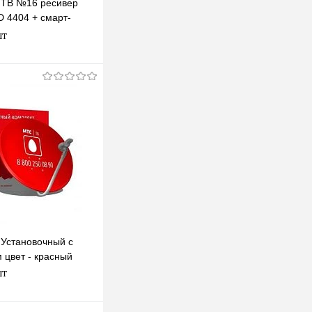
 ТВ №16 ресивер
 4404 + смарт-
o на 1 год
шт
одписаться
клик
К сравнению
Недоступно
Установочный с
 цвет - красный
шт