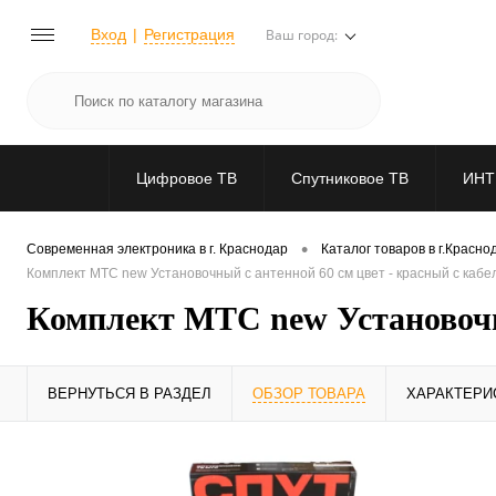
Вход
Регистрация
Ваш город:
Цифровое ТВ
Спутниковое ТВ
ИНТ
•
Современная электроника в г. Краснодар
Каталог товаров в г.Красно
Комплект МТС new Установочный с антенной 60 см цвет - красный с кабе
Комплект МТС new Установочны
ВЕРНУТЬСЯ В РАЗДЕЛ
ОБЗОР ТОВАРА
ХАРАКТЕРИ