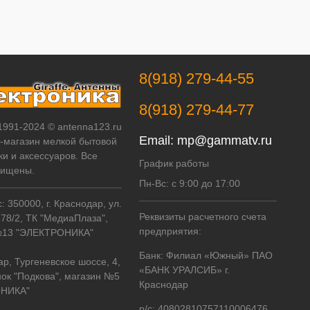
8(918) 279-44-55
8(918) 279-44-77
 1991-2024 © antenna123.ru
Email:
mp@gammatv.ru
т-магазин мелкой бытовой
ки и аксессуаров. Все
График работы
щищены.
Пн-Вс: с 9:00 до 17:00
 350000, г. Краснодар, ул.
Реквизиты расчетного счета
178/2, ТК "МедиаПлаза",
предприятия:
№13 "ЭЛЕКТРОНИКА"
Банк: Филиал «Южный» ПАО
ар, Тургеневское шоссе, 4,
«БАНК УРАЛСИБ» г.
ок "Подкова", магазин №5
Краснодар
НИКА"
р/с: 40802810757110006476.