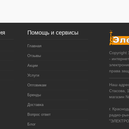
ия
Помощь и сервисы
Главная
Copyright
Отзывы
- интерне
электрони
Акции
права за
Услуги
Наш адрес:
Оптовикам
Стасова, 
Бренды
магазин 
Доставка
г. Краснод
Вопрос ответ
радио-рын
"ЭЛЕКТРО
Блог