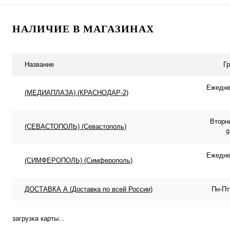
Подписаться
Подписатьс
НАЛИЧИЕ В МАГАЗИНАХ
Купить в 1 клик
К сравнению
Купить в 1 клик
К с
В избранное
Недоступно
В избранное
Нед
Название
Г
Ежеднев
(МЕДИАПЛАЗА) (КРАСНОДАР-2)
Вторн
(СЕВАСТОПОЛЬ) (Севастополь)
9
Ежеднев
(СИМФЕРОПОЛЬ) (Симферополь)
ДОСТАВКА А (Доставка по всей России)
Пн-Пт
загрузка карты...