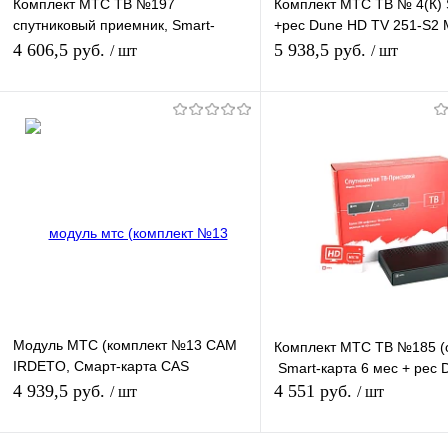
Комплект МТС ТВ №197
Комплект МТС ТВ № 4(К) 
спутниковый приемник, Smart-
+рес Dune HD TV 251-S2 
карта
Plus+Ант 0,6м красная +К
4 606,5 руб.
5 938,5 руб.
/ шт
/ шт
+каб.20м
Подписаться
Подписатьс
Купить в 1 клик
К сравнению
Купить в 1 клик
К с
В избранное
Под заказ
В избранное
Нед
Модуль МТС (комплект №13 CAM
Комплект МТС ТВ №185 (
IRDETO, Смарт-карта CAS
Smart-карта 6 мес + рес 
IRDETO-31 с услугой спутникового
4 939,5 руб.
4 551 руб.
/ шт
/ шт
ТВ на 1 мес