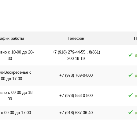
я
Подписаться
П
равнению
Купить в 1 клик
К сравнению
Купить в 1 
оступно
В избранное
Недоступно
В избранное
рафик работы
Телефон
Н
но с 10-00 до 20-
+7 (918) 279-44-55 , 8(861)
д
30
200-19-19
ик-Воскресенье с
+7 (978) 769-0-800
д
:00 до 17:00
но с 09-00 до 18-
+7 (978) 853-0-800
д
00
 с 09-00 до 17-00
+7 (918) 637-36-40
д