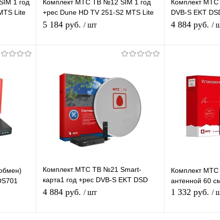
SIM 1 год
Комплект МТС ТВ №12 SIM 1 год
Комплект МТС
MTS Lite
+рес Dune HD TV 251-S2 MTS Lite
DVB-S EKT DSD
у
Plus
карта CAS Irdet
5 184 руб.
4 884 руб.
/ шт
/ 
я
Подписаться
П
равнению
Купить в 1 клик
К сравнению
Купить в 1 
оступно
В избранное
В наличии
В избранное
Комплект МТС ТВ №21 Smart-
обмен)
Комплект МТС 
карта1 год +рес DVB-S EKT DSD
DS701
антенной 60 см
4404 +Ант 0,6м серая +Ку
4 884 руб.
1 332 руб.
/ шт
/ 
+каб.20м