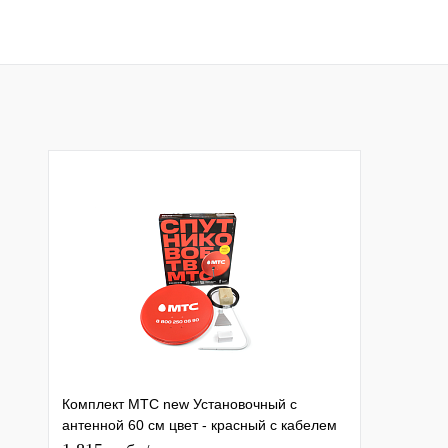
Комплект МТС new Установочный с
антенной 60 см цвет - красный с кабелем
и конвертером