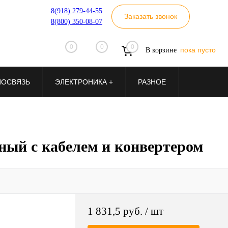
8(918) 279-44-55
Заказать звонок
8(800) 350-08-07
0
0
0
пока пусто
В корзине
ИОСВЯЗЬ
ЭЛЕКТРОНИКА +
РАЗНОЕ
ный с кабелем и конвертером
1 831,5 руб.
/ шт