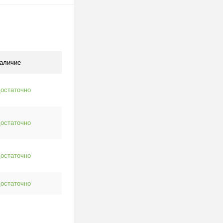
одписаться
клик
К сравнению
Недоступно
аличие
остаточно
остаточно
остаточно
остаточно