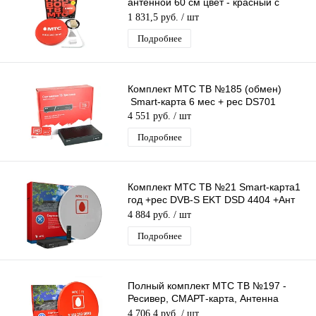
антенной 60 см цвет - красный с
кабелем и конвертером
1 831,5 руб.
/ шт
Подробнее
Комплект МТС ТВ №185 (обмен)
Smart-карта 6 мес + рес DS701
4 551 руб.
/ шт
Подробнее
Комплект МТС ТВ №21 Smart-карта1
год +рес DVB-S EKT DSD 4404 +Ант
0,6м серая +Ку +каб.20м
4 884 руб.
/ шт
Подробнее
Полный комплект МТС ТВ №197 -
Ресивер, СМАРТ-карта, Антенна
60см, конвертер, кабель, коробка
4 706,4 руб.
/ шт