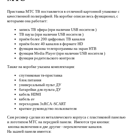
Приставка МТС ТВ поставляется в отличной картонной упаковке с
качественной полиграфией. На коробке описан весь функционал, с
которыми она работает:
запись ТВ эфира (при наличии USB носителя )
ТВ пауза (при наличии USB носителя )
приём более 200 цифровых ТВ каналов
приём более 40 каналов в формате HD
функция вызова телепрограммы на экран НТВ
функция Media Player (при наличии USB носителя )
функция родительского контроля
Также на коробке указана комплектация:
спутниковая тв-приставка
блок питания
универсальный пульт ДУ
батарейки для пульта ДУ
кабель HDMI
кабель av
переходник 3хRCA -SCART
краткое руководство пользователя
Сам ресивер сделан из металлического корпуса с пластиковой панелью
и логотипом МТС на передней панели. Имеются три кнопки:
кнопка включения и две другие - переключение каналов.
На задней панели имеется: