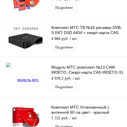
Подробнее
Комплект МТС ТВ №16 ресивер DVB-
S EKT DSD 4404 + смарт-карта CAS
Irdeto на 1 год
4 884 руб.
/ шт
Подробнее
Модуль МТС (комплект №13 CAM
IRDETO, Смарт-карта CAS IRDETO-31
с услугой спутникового ТВ на 1 мес
4 939,5 руб.
/ шт
Подробнее
Комплект МТС Установочный с
антенной 60 см цвет - красный
1 332 руб.
/ шт
Подробнее