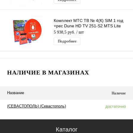
Комплект МТС ТВ № 4(К) SIM 1 год
+рес Dune HD TV 251-S2 MTS Lite
Plus+Ант 0,6м красная +Ку +каб.20м
5 938,5 руб.
/ шт
Подробнее
НАЛИЧИЕ В МАГАЗИНАХ
Название
Наличие
(СЕВАСТОПОЛЬ) (Севастополь)
достаточно
Каталог