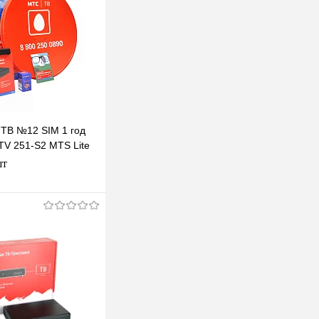
ТВ №12 SIM 1 год
TV 251-S2 MTS Lite
шт
одписаться
клик
К сравнению
В наличии