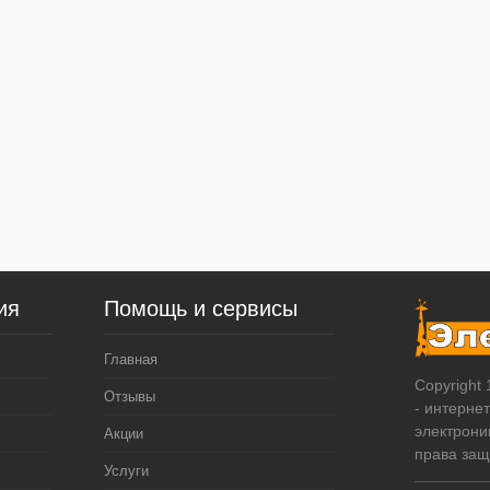
ия
Помощь и сервисы
Главная
Copyright
Отзывы
- интерне
электрони
Акции
права за
Услуги