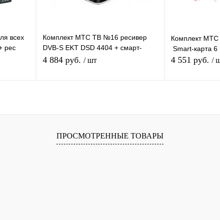
ля всех
Комплект МТС ТВ №16 ресивер
Комплект МТС
+ рес
DVB-S EKT DSD 4404 + смарт-
Smart-карта 6
карта CAS Irdeto на 1 год
4 884 руб.
4 551 руб.
/ шт
/ 
я
Подписаться
П
равнению
Купить в 1 клик
К сравнению
Купить в 1 
ПРОСМОТРЕННЫЕ ТОВАРЫ
оступно
В избранное
Недоступно
В избранное