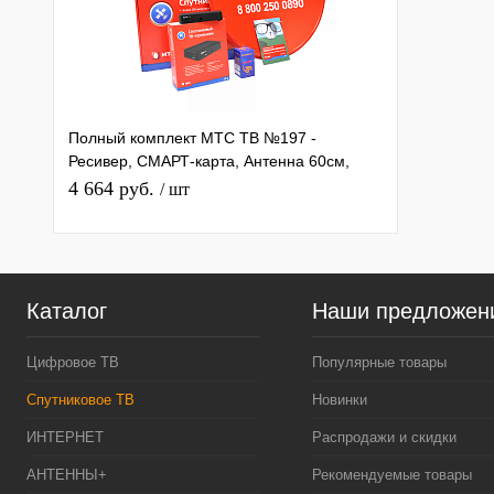
Полный комплект МТС ТВ №197 -
Ресивер, СМАРТ-карта, Антенна 60см,
конвертер, кабель, коробка
4 664 руб.
/ шт
Каталог
Наши предложен
Цифровое ТВ
Популярные товары
Спутниковое ТВ
Новинки
ИНТЕРНЕТ
Распродажи и скидки
АНТЕННЫ+
Рекомендуемые товары