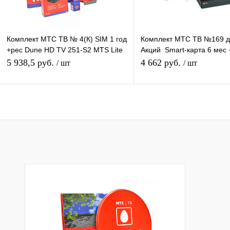
Комплект МТС ТВ № 4(К) SIM 1 год
Комплект МТС ТВ №169 д
+рес Dune HD TV 251-S2 MTS Lite
Акций Smart-карта 6 мес 
Plus+Ант 0,6м красная +Ку
Castpal DS 701
5 938,5 руб.
4 662 руб.
/ шт
/ шт
+каб.20м
Подписаться
Подписатьс
Купить в 1 клик
К сравнению
Купить в 1 клик
К с
В избранное
Недоступно
В избранное
Нед