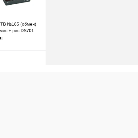
 ТВ №185 (обмен)
 мес + рес DS701
шт
одписаться
клик
К сравнению
Недоступно