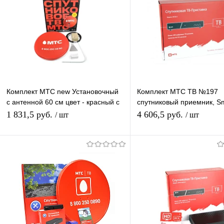
Комплект МТС new Установочный
Комплект МТС ТВ №197
с антенной 60 см цвет - красный с
спутниковый приемник, Sm
кабелем и конвертером
карта
1 831,5 руб.
4 606,5 руб.
/ шт
/ шт
В корзину
Подписатьс
Купить в 1 клик
К сравнению
Купить в 1 клик
К с
В избранное
В наличии
В избранное
Под