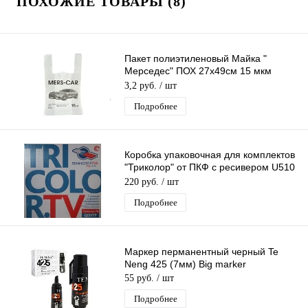
ПОХОЖИЕ ТОВАРЫ (8)
Пакет полиэтиленовый Майка "
Мерседес" ПОХ 27х49см 15 мкм
(10гр) /100шт/1000 шт*меш
3,2 руб.
/ шт
Подробнее
Коробка упаковочная для комплектов
"Триколор" от ПКФ с ресивером U510
Европа без картонных прокладок
220 руб.
/ шт
Подробнее
Маркер перманентный черный Te
Neng 425 (7мм) Big marker
55 руб.
/ шт
Подробнее