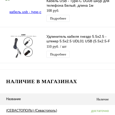
Кабель USB - Type-C UG08 шнур для
телефона Белый, длина 1м
108 руб.
Подробнее
Удлинитель кабеля гнездо 5.5x2.5 -
штекер 5.5x2.5 UDL01 USB (5.5x2.5-F
to 5.5x2.5-M) длина 1,5м
110 руб.
/ шт
Подробнее
НАЛИЧИЕ В МАГАЗИНАХ
Название
Наличие
(СЕВАСТОПОЛЬ) (Севастополь)
достаточно