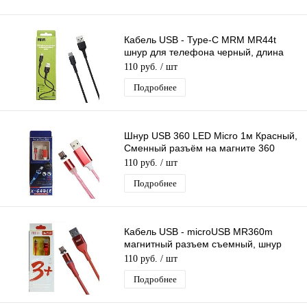
Кабель USB - Type-C MRM MR44t
шнур для телефона черный, длина
1м
110 руб.
/ шт
Подробнее
Шнур USB 360 LED Micro 1м Красный,
Сменный разъём на магните 360
градусов светящийся - Бегущие Огни
110 руб.
/ шт
Подробнее
Кабель USB - microUSB MR360m
магнитный разъем съемный, шнур
для телефона красный, длина 1,2м
110 руб.
/ шт
Подробнее