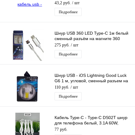
43,2 руб.
/ шт
Подробнее
Шнур USB 360 LED Type-C 1м белый
сменный разъём на магните 360
градусов светящийся Бегущие Огни
275 руб.
/ шт
Подробнее
Шнур USB - iOS Lightning Good Luck
G6 1 м, угловой, сменный разъем на
магните
110 руб.
/ шт
Подробнее
Кабель Type-C - Type-C DS02T шнур
для телефона белый, 3.1A 60W,
длина 1м
77 руб.