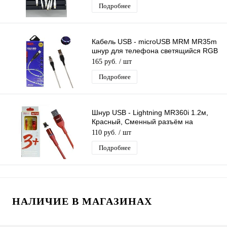
Подробнее
Кабель USB - microUSB MRM MR35m
шнур для телефона светящийся RGB
LED, длина 1м
165 руб.
/ шт
Подробнее
Шнур USB - Lightning MR360i 1.2м,
Красный, Сменный разъём на
магните 360 градусов Силиконовый
110 руб.
/ шт
Подробнее
НАЛИЧИЕ В МАГАЗИНАХ