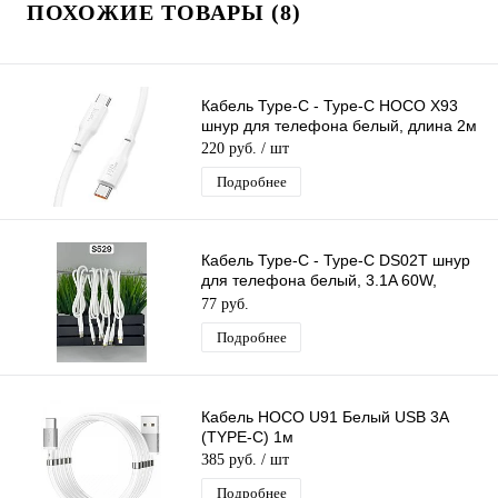
ПОХОЖИЕ ТОВАРЫ (8)
Кабель Type-C - Type-C HOCO X93
шнур для телефона белый, длина 2м
220 руб.
/ шт
Подробнее
Кабель Type-C - Type-C DS02T шнур
для телефона белый, 3.1A 60W,
длина 1м
77 руб.
Подробнее
Кабель HOCO U91 Белый USB 3A
(TYPE-C) 1м
385 руб.
/ шт
Подробнее