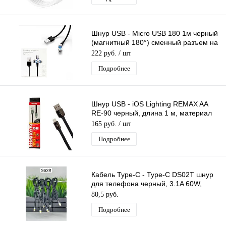
Шнур USB - Micro USB 180 1м черный
(магнитный 180°) сменный разъем на
магните, кабель
222 руб.
/ шт
Подробнее
Шнур USB - iOS Lighting REMAX AA
RE-90 черный, длина 1 м, материал
термоэластопласт (ТЭП)
165 руб.
/ шт
Подробнее
Кабель Type-C - Type-C DS02T шнур
для телефона черный, 3.1A 60W,
длина 1м
80,5 руб.
Подробнее