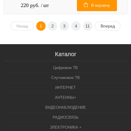
220 руб.
/ шт
В корзину
Назад
1
2
3
4
11
Вперед
Каталог
Цифровое ТВ
Спутниковое ТВ
ИНТЕРНЕТ
АНТЕННЫ+
ВИДЕОНАБЛЮДЕНИЕ
РАДИОСВЯЗЬ
ЭЛЕКТРОНИКА +