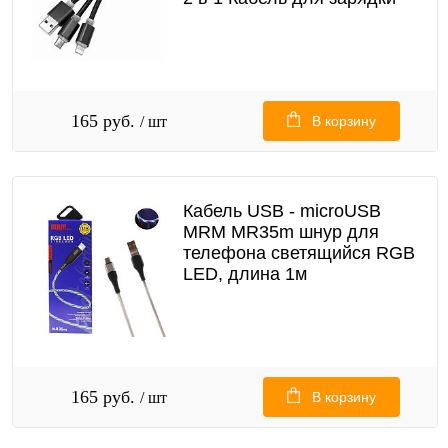
165 руб.
/ шт
В корзину
Кабель USB - microUSB
MRM MR35m шнур для
телефона светящийся RGB
LED, длина 1м
165 руб.
/ шт
В корзину