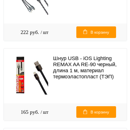
222 руб.
/ шт
В корзину
Шнур USB - iOS Lighting
REMAX AA RE-90 черный,
длина 1 м, материал
термоэластопласт (ТЭП)
165 руб.
/ шт
В корзину