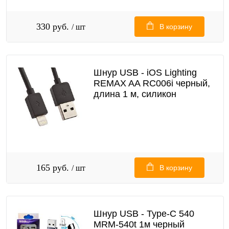
330 руб.
/ шт
В корзину
Шнур USB - iOS Lighting
REMAX AA RC006i черный,
длина 1 м, силикон
165 руб.
/ шт
В корзину
Шнур USB - Type-C 540
MRM-540t 1м черный