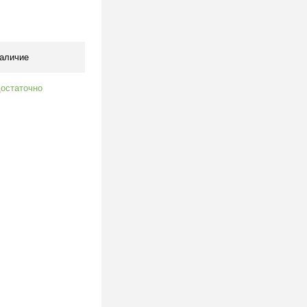
клик
К сравнению
В наличии
аличие
остаточно