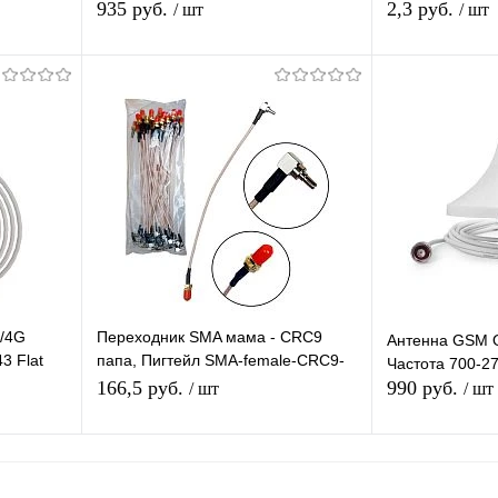
9-
935 руб.
2,3 руб.
/ шт
/ шт
В корзину
равнению
Купить в 1 клик
К сравнению
Купить в 1 
аличии
В избранное
В наличии
В избранное
G/4G
Переходник SMA мама - CRC9
Антенна GSM 
3 Flat
папа, Пигтейл SMA-female-CRC9-
Частота 700-27
с USB
male, Адаптер для соединения
166,5 руб.
990 руб.
/ шт
/ шт
3G/4G антенны
я
В корзину