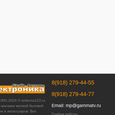
8(918) 279-44-55
8(918) 279-44-77
 1991-2024 © antenna123.ru
Email:
mp@gammatv.ru
т-магазин мелкой бытовой
ки и аксессуаров. Все
График работы