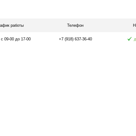
равнению
Купить в 1 клик
К сравнению
Купить в 1 
 заказ
В избранное
В наличии
В избранное
рафик работы
Телефон
Н
 с 09-00 до 17-00
+7 (918) 637-36-40
д