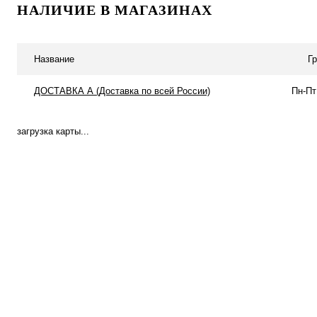
НАЛИЧИЕ В МАГАЗИНАХ
Купить в 1 клик
К сравнению
Купить в 1 клик
К с
В избранное
В наличии
В избранное
Под
Название
Г
ДОСТАВКА А (Доставка по всей России)
Пн-Пт
загрузка карты...