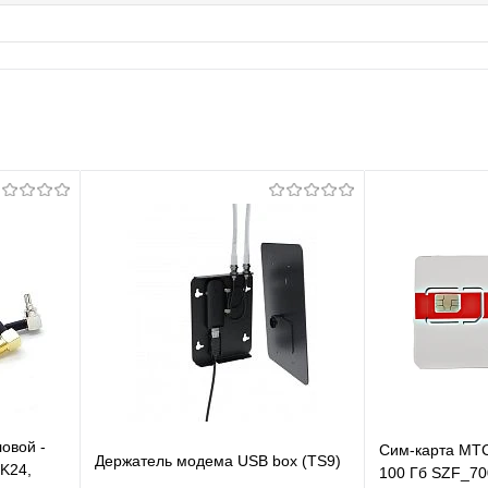
овой -
Сим-карта МТС
Держатель модема USB box (TS9)
K24,
100 Гб SZF_70