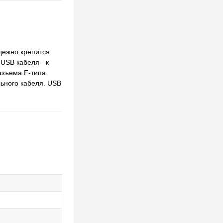
дежно крепится
USB кабеля - к
азъема F-типа
ьного кабеля. USB