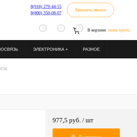
8(918) 279-44-55
Заказать звонок
8(800) 350-08-07
0
0
0
пока пусто
В корзине
ИОСВЯЗЬ
ЭЛЕКТРОНИКА +
РАЗНОЕ
RC9)
977,5 руб.
/ шт