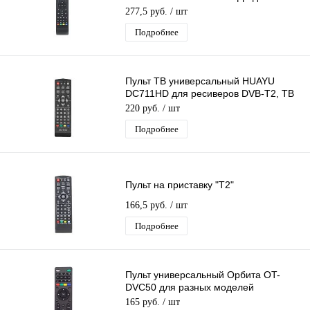
ресиверов НТВ Плюс 1HD и 710HD
277,5 руб.
/ шт
Подробнее
Пульт ТВ универсальный HUAYU
DC711HD для ресиверов DVB-T2, ТВ
приставок
220 руб.
/ шт
Подробнее
Пульт на приставку "Т2"
166,5 руб.
/ шт
Подробнее
Пульт универсальный Орбита OT-
DVC50 для разных моделей
приставок МТС
165 руб.
/ шт