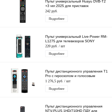
Пульт универсальный Huayu DVB-T2
+3 ver.2025 для приставок
универсальный для разных моделей
242 руб.
DVB-T2
Подробнее
Пульт универсальный Live-Power RM-
L1275 для телевизоров SONY
220 руб.
/ шт
Подробнее
Пульт дистанционного управления T1
Pro с гироскопом и голосовым
управлением + подсветка 2.4G
1 276,5 руб.
/ шт
Подробнее
Пульт дистанционного управления
NTV-PLUS 1HD/710HD ПДУ для