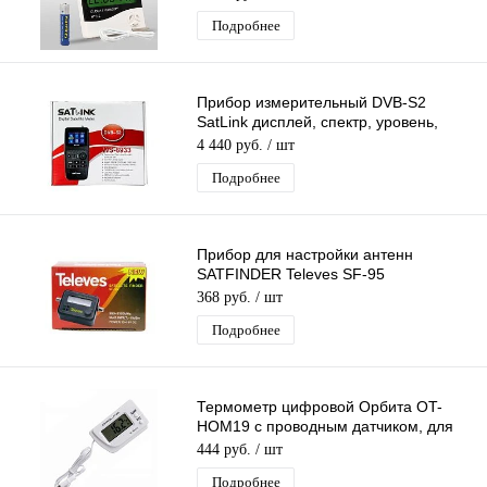
Подробнее
Прибор измерительный DVB-S2
SatLink дисплей, спектр, уровень,
транспондер
4 440 руб.
/ шт
Подробнее
Прибор для настройки антенн
SATFINDER Televes SF-95
стрелочный измеритель спутникового
368 руб.
/ шт
сигнала
Подробнее
Термометр цифровой Орбита OT-
HOM19 с проводным датчиком, для
улицы, дома, почвы
444 руб.
/ шт
Подробнее