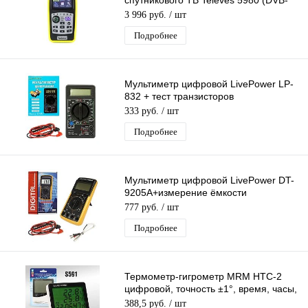
спутникового ТВ Televes 5980 (DVB-
S2)
3 996 руб.
/ шт
Подробнее
Мультиметр цифровой LivePower LP-
832 + тест транзисторов
Профессиональный
333 руб.
/ шт
мультиизмерительный Тестер
Подробнее
Мультиметр цифровой LivePower DT-
9205A+измерение ёмкости
Профессиональный
777 руб.
/ шт
мультиизмерительный Тестер
Подробнее
Термометр-гигрометр MRM HTC-2
цифровой, точность ±1°, время, часы,
будильник, проводной датчик
388,5 руб.
/ шт