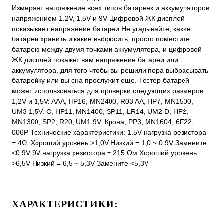
Измеряет напряжение всех типов батареек и аккумуляторов
напряжением 1.2V, 1.5V и 9V Цифровой ЖК дисплей
показывает напряжение батареи Не угадывайте, какие
батареи хранить и какие выбросить, просто поместите
батарею между двумя точками аккумулятора, и цифровой
ЖК дисплей покажет вам напряжение батареи или
аккумулятора, для того чтобы вы решили пора выбрасывать
батарейку или вы она прослужит еще. Тестер батарей
может использоваться для проверки следующих размеров:
1,2V и 1,5V: AAA, HP16, MN2400, R03 AA, HP7, MN1500,
UM3 1,5V: C, HP11, MN1400, SP11, LR14, UM2 D, HP2,
MN1300, SP2, R20, UM1 9V: Крона, PP3, MN1604, 6F22,
006P Технические характеристики: 1.5V нагрузка резистора
= 4Ω, Хороший уровень >1,0V Низкий = 1,0 ~ 0,9V Замените
<0,9V 9V нагрузка резистора = 215 Ом Хороший уровень
>6,5V Низкий = 6,5 ~ 5,3V Замените <5,3V
ХАРАКТЕРИСТИКИ: